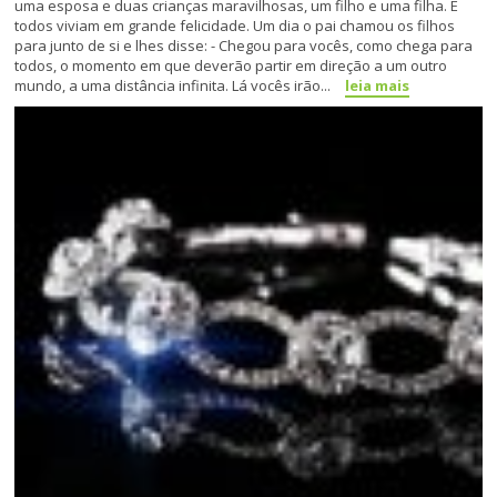
uma esposa e duas crianças maravilhosas, um filho e uma filha. E
todos viviam em grande felicidade. Um dia o pai chamou os filhos
para junto de si e lhes disse: - Chegou para vocês, como chega para
todos, o momento em que deverão partir em direção a um outro
mundo, a uma distância infinita. Lá vocês irão...
leia mais