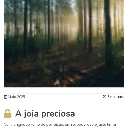
Maio 2025
6 minutos
A joia preciosa
Num longínquo reino de perfeição, um rei poderoso e justo tinha