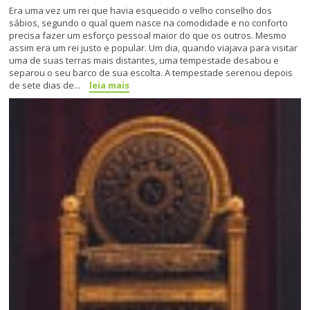
Era uma vez um rei que havia esquecido o velho conselho dos
sábios, segundo o qual quem nasce na comodidade e no conforto
precisa fazer um esforço pessoal maior do que os outros. Mesmo
assim era um rei justo e popular. Um dia, quando viajava para visitar
uma de suas terras mais distantes, uma tempestade desabou e
separou o seu barco de sua escolta. A tempestade serenou depois
de sete dias de...
leia mais