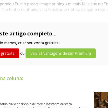
pondeu Eu n o posso imaginar ningu m mais feliz que eu En
 N o tenho nenhuma Esta frustrante not cia de que o nico 
ste artigo completo...
lo menos, criar seu conta gratuita.
 gratuita
ou
Veja as vantagens de ser Premium
ma coluna:
ábio. Vivia sozinho e de forma bastante austera.