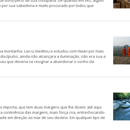
que tinha perto de sua choupana. De quando em vez, algum
 por sua sabedoria e muito procurado por todos que
ma montanha. Lao-Li meditou e estudou com Hwan por mais
 discípulos, ainda não alcançara a iluminação, não era sua a
cluiu que deveria se resignar a abandonar o sonho da
o importa, que tem duas margens que lhe dizem: até aqui
da continência das margens, mais força cria, entrechocando-
ade em direção ao mar de seu destino. Em qualquer tipo de