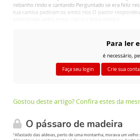
rebanho rindo e cantando Perguntado se era feliz res
tua camisa pediram os emiss rios O pastor respondeu
encontrado pelos emiss rios n o tinha camisa...
Para ler e
é necessário, pe
Faça seu login
Crie sua conta
Gostou deste artigo? Confira estes da mes
O pássaro de madeira
“Afastado das aldeias, perto de uma montanha, morava um velho s