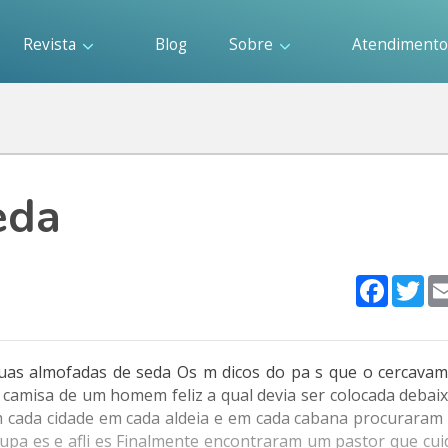
Revista
Blog
Sobre
Atendiment
eda
Faceboo
Twi
uas almofadas de seda Os m dicos do pa s que o cercavam
a camisa de um homem feliz a qual devia ser colocada debai
e em cada cidade em cada aldeia e em cada cabana procurar
upa es e afli es Finalmente encontraram um pastor que cui