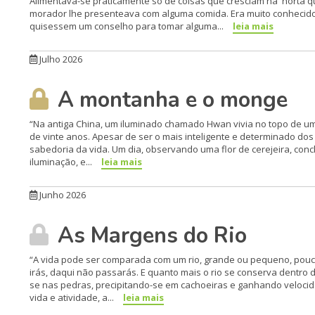
Alimentava-se praticamente só de coisas que cresciam na horta 
morador lhe presenteava com alguma comida. Era muito conhecido
quisessem um conselho para tomar alguma...
leia mais
Julho 2026
A montanha e o monge
“Na antiga China, um iluminado chamado Hwan vivia no topo de u
de vinte anos. Apesar de ser o mais inteligente e determinado dos
sabedoria da vida. Um dia, observando uma flor de cerejeira, con
iluminação, e...
leia mais
Junho 2026
As Margens do Rio
“A vida pode ser comparada com um rio, grande ou pequeno, pouc
irás, daqui não passarás. E quanto mais o rio se conserva dentro 
se nas pedras, precipitando-se em cachoeiras e ganhando velocid
vida e atividade, a...
leia mais