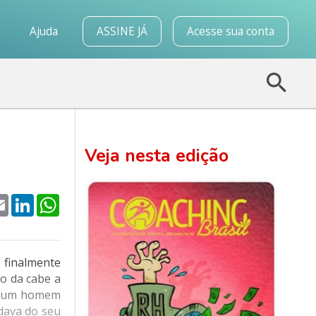
o
Ajuda
ASSINE JÁ
Acesse sua conta
Veja nesta edição
k
tter
Email
LinkedIn
WhatsApp
 finalmente
xo da cabe a
am um homem
dava do seu