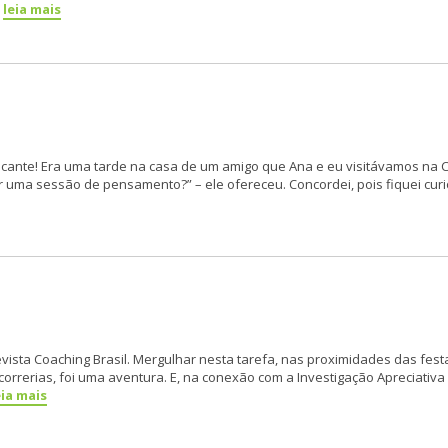
leia mais
hocante! Era uma tarde na casa de um amigo que Ana e eu visitávamos na
 uma sessão de pensamento?” – ele ofereceu. Concordei, pois fiquei cur
sta Coaching Brasil. Mergulhar nesta tarefa, nas proximidades das festa
erias, foi uma aventura. E, na conexão com a Investigação Apreciativa (I
eia mais