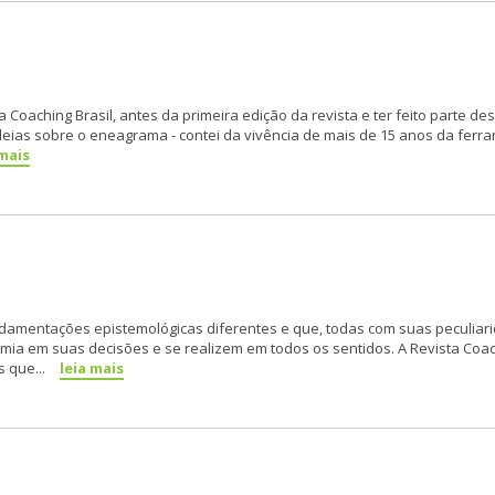
Coaching Brasil, antes da primeira edição da revista e ter feito parte des
ias sobre o eneagrama - contei da vivência de mais de 15 anos da ferra
 mais
amentações epistemológicas diferentes e que, todas com suas peculiar
a em suas decisões e se realizem em todos os sentidos. A Revista Coac
s que...
leia mais