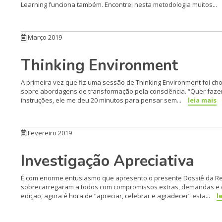
Learning funciona também. Encontrei nesta metodologia muitos...
Março 2019
Thinking Environment
A primeira vez que fiz uma sessão de Thinking Environment foi c
sobre abordagens de transformação pela consciência. “Quer fazer
instruções, ele me deu 20 minutos para pensar sem...
leia mais
Fevereiro 2019
Investigação Apreciativa
É com enorme entusiasmo que apresento o presente Dossiê da Revi
sobrecarregaram a todos com compromissos extras, demandas e corr
edição, agora é hora de “apreciar, celebrar e agradecer” esta...
l