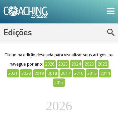
Edições
Clique na edição desejada para visualizar seus artigos, ou
navegue por ano:
2026
2025
2024
2023
2022
2021
2020
2019
2018
2017
2016
2015
2014
2013
2026