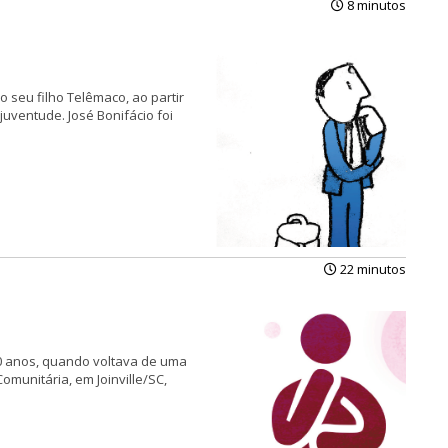
8 minutos
 seu filho Telêmaco, ao partir
uventude. José Bonifácio foi
22 minutos
0 anos, quan­do voltava de uma
munitária, em Joinville/SC,