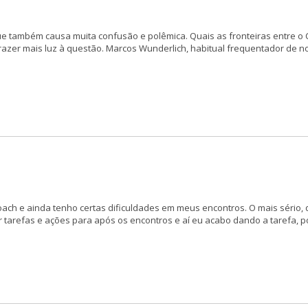
ue também causa muita confusão e polêmica. Quais as fronteiras entre o
razer mais luz à questão. Marcos Wunderlich, habitual frequentador de n
coach e ainda tenho certas dificuldades em meus encontros. O mais sério
r tarefas e ações para após os encontros e aí eu acabo dando a tarefa, p