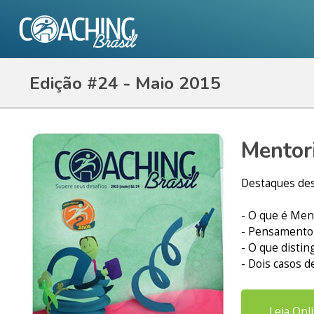
Edição #24 - Maio 2015
Mentor
Destaques des
- O que é Men
- Pensamento 
- O que disti
- Dois casos 
Leia Onl