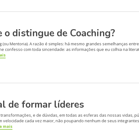
 o distingue de Coaching?
ng (ou Mentoria). A razão é simples: há mesmo grandes se­melhanças entr
e confesso com toda sinceridade: as informações que eu colhia na litera
ais
 de formar líderes
ransformações, e de dúvidas, em todas as esferas das nossas vi­das, púb
velocidade cada vez maior, não poupando nenhum de seus inte­grantes 
ia mais