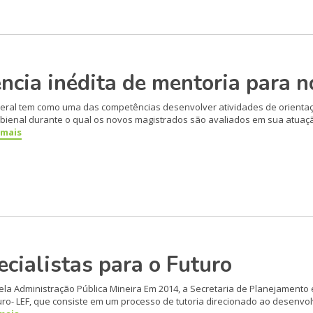
cia inédita de mentoria para n
 Geral tem como uma das compe­tências desenvolver atividades de orien
do bienal durante o qual os novos magistrados são avaliados em sua atu
 mais
cialistas para o Futuro
 Administração Pública Mineira Em 2014, a Secretaria de Plane­jamento 
uro- LEF, que consiste em um processo de tutoria di­recionado ao desenv