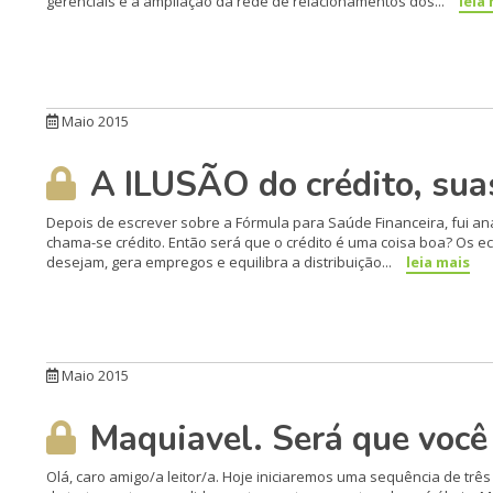
gerenciais e a ampliação da rede de relaciona­mentos dos...
leia
Maio 2015
A ILUSÃO do crédito, sua
Depois de escrever sobre a Fór­mula para Saúde Financeira, fui an
chama-se crédito. Então será que o crédito é uma coisa boa? Os ec
dese­jam, gera empregos e equilibra a distribuição...
leia mais
Maio 2015
Maquiavel. Será que você 
Olá, caro amigo/a leitor/a. Hoje iniciaremos uma sequência de trê