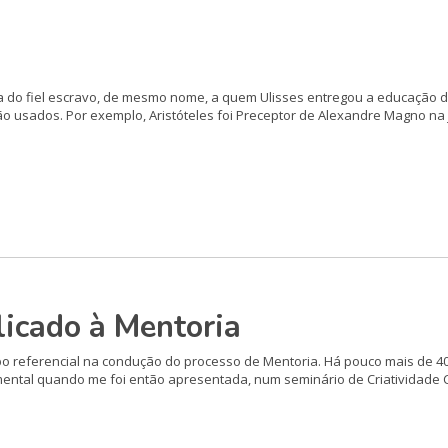
a do fiel escravo, de mesmo nome, a quem Ulisses entregou a edu­cação do
o usados. Por exem­plo, Aristóteles foi Preceptor de Alexandre Magno na j
icado à Mentoria
mpo referencial na condução do processo de Mentoria. Há pouco mais de 4
ntal quando me foi então apresen­tada, num seminário de Criativi­dade Co