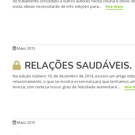
do tratamento concedido a outros autores nes­ta coluna é óbvio: 
estas ideias necessitarão de três edições para...
leia mais
Maio 2015
RELAÇÕES SAUDÁVEIS. Um
Na edição número 19, de dezem­bro de 2014, escrevi um artigo int
relacionamento, o que se mostra essencial para que te­nhamos um 
leveza, com certeza nosso grau de felicidade aumen­tará....
leia 
Maio 2015