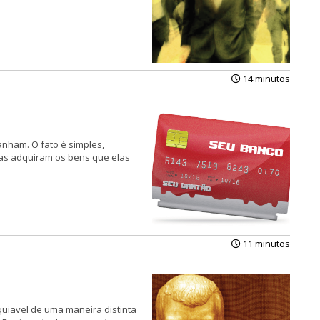
14 minutos
nham. O fato é sim­ples,
soas adquiram os bens que elas
11 minutos
quiavel de uma maneira distinta