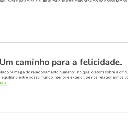
Maquiavel é polêmico e é um autor que está mais próximo do nosso tempo
 caminho para a felicidade.
itulado “A magia do relaciona­mento humano”, no qual discorri sobre a di
equilíbrio entre nosso mundo interior e exterior. Se nos relacionarmos 
mais