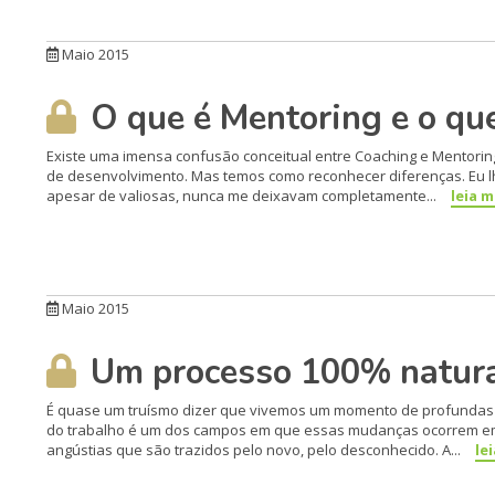
Maio 2015
O que é Mentoring e o que
Existe uma imensa confusão con­ceitual entre Coaching e Men­tori
de desenvolvimen­to. Mas temos como reconhecer diferenças. Eu lh
apesar de valiosas, nunca me deixavam completamente...
leia m
Maio 2015
Um processo 100% natural
É quase um truísmo dizer que vi­vemos um momento de profun­das t
do trabalho é um dos campos em que essas mudanças ocorrem em 
angústias que são trazidos pelo novo, pelo desconhecido. A...
le