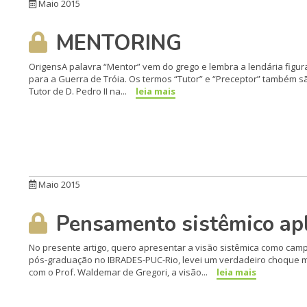
Maio 2015
MENTORING
OrigensA palavra “Mentor” vem do gre­go e lembra a lendária figur
para a Guerra de Tróia. Os termos “Tutor” e “Preceptor” também sã
Tutor de D. Pe­dro II na...
leia mais
Maio 2015
Pensamento sistêmico apl
No presente artigo, quero apre­sentar a visão sistêmica como ca
pós-gradua­ção no IBRADES-PUC-Rio, levei um verdadeiro choque me
com o Prof. Waldemar de Gregori, a visão...
leia mais