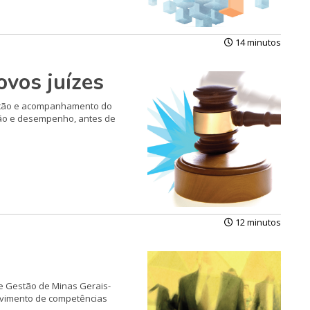
14 minutos
ovos juízes
tação e acompanhamen­to do
ação e desempenho, antes de
12 minutos
e Gestão de Minas Ge­rais-
olvimento de competências