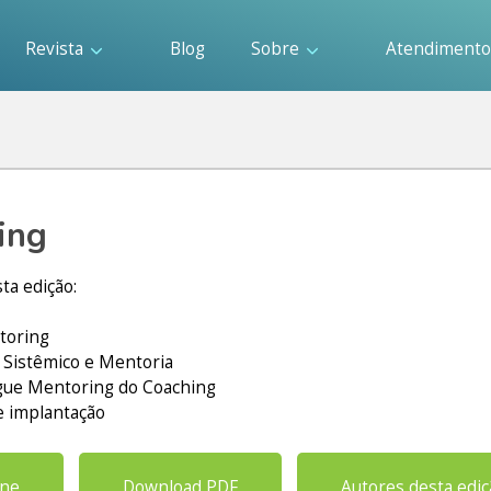
Revista
Blog
Sobre
Atendiment
ing
ta edição:
toring
Sistêmico e Mentoria
ngue Mentoring do Coaching
de implantação
ine
Download PDF
Autores desta edi