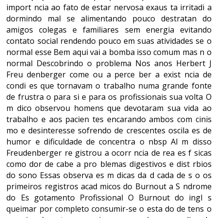
import ncia ao fato de estar nervosa exaus ta irritadi a
dormindo mal se alimentando pouco destratan do
amigos colegas e familiares sem energia evitando
contato social rendendo pouco em suas atividades se o
normal esse Bem aqui vai a bomba isso comum mas n o
normal Descobrindo o problema Nos anos Herbert J
Freu denberger come ou a perce ber a exist ncia de
condi es que tornavam o trabalho numa grande fonte
de frustra o para si e para os profissionais sua volta O
m dico observou homens que devotaram sua vida ao
trabalho e aos pacien tes encarando ambos com cinis
mo e desinteresse sofrendo de crescentes oscila es de
humor e dificuldade de concentra o nbsp Al m disso
Freudenberger re gistrou a ocorr ncia de rea es f sicas
como dor de cabe a pro blemas digestivos e dist rbios
do sono Essas observa es m dicas da d cada de s o os
primeiros registros acad micos do Burnout a S ndrome
do Es gotamento Profissional O Burnout do ingl s
queimar por completo consumir-se o esta do de tens o