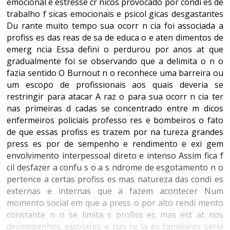
emocional e estresse cr nicos provocado por condi es de
trabalho f sicas emocionais e psicol gicas desgastantes
Du rante muito tempo sua ocorr n cia foi associada a
profiss es das reas de sa de educa o e aten dimentos de
emerg ncia Essa defini o perdurou por anos at que
gradualmente foi se observando que a delimita o n o
fazia sentido O Burnout n o reconhece uma barreira ou
um escopo de profissionais aos quais deveria se
restringir para atacar A raz o para sua ocorr n cia ter
nas primeiras d cadas se concentrado entre m dicos
enfermeiros policiais professo res e bombeiros o fato
de que essas profiss es trazem por na tureza grandes
press es por de sempenho e rendimento e exi gem
envolvimento interpessoal direto e intenso Assim fica f
cil desfazer a confu s o a s ndrome de esgotamento n o
pertence a certas profiss es mas natureza das condi es
externas e internas que a fazem acontecer Num
momento social em que a press o por alto rendi mento
constante n o se limita s profiss es mas est at nos
desempenhos escolares e nas re la es familiares seria