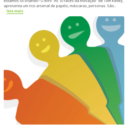
estamos co-criando? O livro “As 10 faces da Inovação” de Tom Kelley,
apresenta um rico arsenal de papéis, máscaras, personas. São...
leia mais