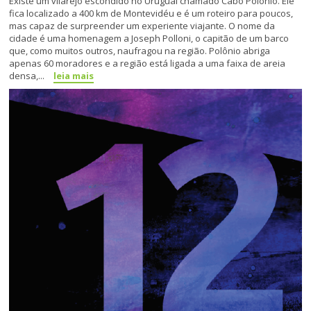
Existe um vilarejo escondido no Uruguai chamado Cabo Polônio. Ele
fica localizado a 400 km de Montevidéu e é um roteiro para poucos,
mas capaz de surpreender um experiente viajante. O nome da
cidade é uma homenagem a Joseph Polloni, o capitão de um barco
que, como muitos outros, naufragou na região. Polônio abriga
apenas 60 moradores e a região está ligada a uma faixa de areia
densa,...
leia mais