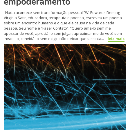
empoderamento
“Nada acontece sem transformação pessoal.”W. Edwards Deming
Virgínia Satir, educadora, terapeuta e poetisa, escreveu um poema
sobre um encontro humano e o que ele causa na vida de cada
pessoa. Seu nome é “Fazer Contato”: “Quero amá-lo sem me
apossar de você; apre­ciá-lo sem julgar; aproximar-me de você sem
invadi-lo, convidá-lo sem exigir; não deixar que se sinta...
leia mais