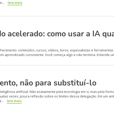
e...
leia mais
 acelerado: como usar a IA qu
cimento: conteúdos, cursos, vídeos, livros, especialistas e ferramentas 
 em aprendizado consistente. Você começa algo e não termina. Entende u
nto, não para substituí-lo
nteligência artificial. Não exatamente pela tecnologia em si, mas pela fo
 muitas vezes, pouca reflexão sobre os limites dessa delegação. Em um am
...
leia mais