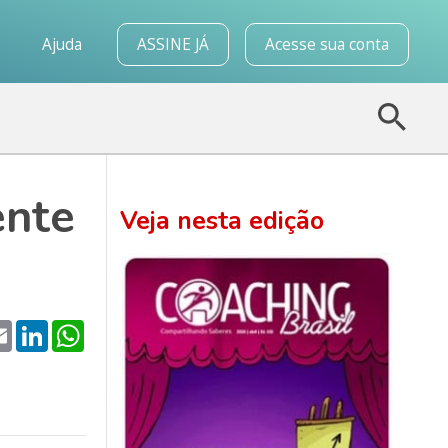
o
Ajuda
ASSINE JÁ
Acesse sua conta
ente
Veja nesta edição
k
tter
Email
LinkedIn
WhatsApp