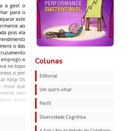
ra a gest o
har para o
eparar este
rformance ao
da pois ela
 rendimento
imens o das
 cruzamento
Colunas
a emprego e
ece no topo
press o por
Editorial
tal nbsp Os
 nisso que
Um outro olhar
tamente com
deste dossi
Perfil
Diversidade Cognitiva
A Falsa Neutralidade do Cotidiano