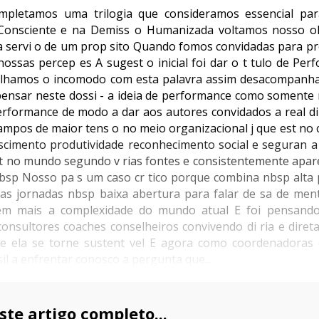
mpletamos uma trilogia que consideramos essencial pa
onsciente e na Demiss o Humanizada voltamos nosso ol
 a servi o de um prop sito Quando fomos convidadas para pr
nossas percep es A sugest o inicial foi dar o t tulo de Pe
tilhamos o incomodo com esta palavra assim desacompanha
ensar neste dossi - a ideia de performance como somente
performance de modo a dar aos autores convidados a real d
ampos de maior tens o no meio organizacional j que est no
rescimento produtividade reconhecimento social e seguran 
out no mundo segundo v rias fontes e consistentemente apar
nbsp Nosso pa s um caso cr tico porque combina nbsp alta 
s jornadas nbsp baixa abertura para falar de sa de men
m mais a complexidade do mundo atual E foi pensando
nsultores coaches conselheiros convivendo di ria e dire
 ela se torne sustent vel E agora como coordenadoras 
il a enfrentar conosco a pergunta que...
ste artigo completo...