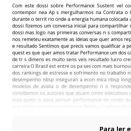
Com este dossi sobre Performance Sustent vel co
contempor nea Ap s mergulharmos na Contrata o C
durante o territ rio onde a energia humana colocada
dossi fizemos um conversa inicial para compartilhar 
dossi mas logo nas primeiras conversas n s compar
nos remeteu exatamente as ideias que quer amos rep
e resultado Sentimos que precis vamos qualificar a 
quest es que quer amos tratar Performance um dos c
de tr s dimens es muito sens veis resultado lucro c
carreira O Brasil est entre os pa ses com mais burn
dos rankings de estresse e sofrimento no trabalho 
desempenho nbsp inseguran a econ mica nbsp longa
modelos de avalia o de desempenho n o responde
convidamos os autores que atuam como executivos co
esta quest o para pensar performance de modo que
queremos convidar voc leitor da Revista Coaching Bras
Para ler e