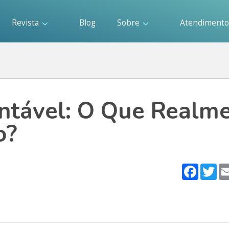
Revista
Blog
Sobre
Atendiment
ntável: O Que Realm
o?
Faceboo
Twi