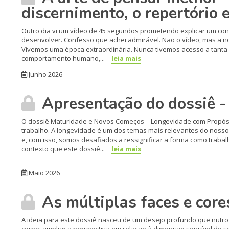
discernimento, o repertório 
Outro dia vi um vídeo de 45 segundos prometendo explicar um con
desenvolver. Confesso que achei admirável. Não o vídeo, mas a no
Vivemos uma época extraordinária. Nunca tivemos acesso a tanta i
comportamento humano,...
leia mais
Junho 2026
Apresentação do dossiê -
O dossiê Maturidade e Novos Começos – Longevidade com Propósi
trabalho. A longevidade é um dos temas mais relevantes do noss
e, com isso, somos desafiados a ressignificar a forma como traba
contexto que este dossiê...
leia mais
Maio 2026
As múltiplas faces e core
A ideia para este dossiê nasceu de um desejo profundo que nutr