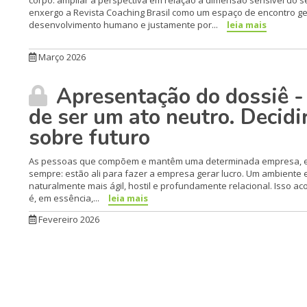
corpo: ampliar a perspectiva em relação à dimensão sensível do 
enxergo a Revista Coaching Brasil como um espaço de encontro ge
desenvolvimento humano e justamente por...
leia mais
Março 2026
Apresentação do dossiê -
de ser um ato neutro. Decidi
sobre futuro
As pessoas que compõem e mantêm uma determinada empresa, em
sempre: estão ali para fazer a empresa gerar lucro. Um ambiente em
naturalmente mais ágil, hostil e profundamente relacional. Isso a
é, em essência,...
leia mais
Fevereiro 2026