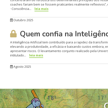
concentraram-se na busca dos determinantes principais dos resul
coaches fariam bem se fossem praticantes realmente reflexivos’’, 
· Consciência...
leia mais
Outubro 2025
Quem confia na Inteligênci
A Inteligência Artificial tem contribuído para a rapidez da trans
elevando a produtividade, a eficácia e baixando custos embora, em
apresentar riscos. O levantamento conjunto realizado pela Univer
intitulado...
leia mais
Agosto 2025