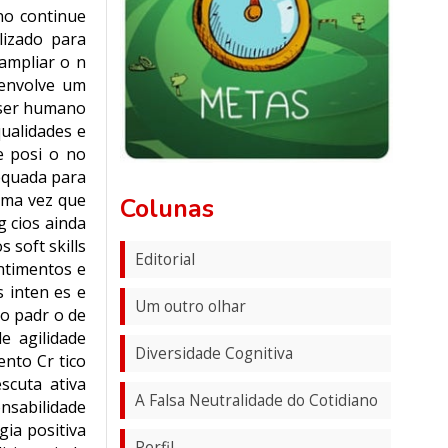
no continue
lizado para
 ampliar o n
 envolve um
a ser humano
ualidades e
e posi o no
dequada para
 uma vez que
Colunas
 cios ainda
 soft skills
Editorial
ntimentos e
 inten es e
Um outro olhar
to padr o de
e agilidade
Diversidade Cognitiva
ento Cr tico
scuta ativa
A Falsa Neutralidade do Cotidiano
nsabilidade
ia positiva
Perfil