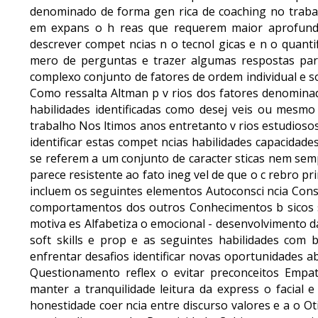
denominado de forma gen rica de coaching no tra
em expans o h reas que requerem maior aprofunda
descrever compet ncias n o tecnol gicas e n o quanti
mero de perguntas e trazer algumas respostas pa
complexo conjunto de fatores de ordem individual e so
Como ressalta Altman p v rios dos fatores denominad
habilidades identificadas como desej veis ou mesmo
trabalho Nos ltimos anos entretanto v rios estudiosos
identificar estas compet ncias habilidades capacidade
se referem a um conjunto de caracter sticas nem sem
parece resistente ao fato ineg vel de que o c rebro pr
incluem os seguintes elementos Autoconsci ncia Cons
comportamentos dos outros Conhecimentos b sicos s
motiva es Alfabetiza o emocional - desenvolvimento da
soft skills e prop e as seguintes habilidades com b
enfrentar desafios identificar novas oportunidades a
Questionamento reflex o evitar preconceitos Empa
manter a tranquilidade leitura da express o facial 
honestidade coer ncia entre discurso valores e a o 