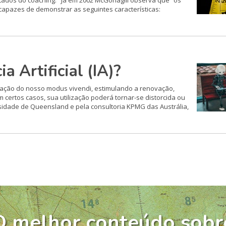
tados do coaching. Já em 2002 McGonagill observa que “os
capazes de demonstrar as seguintes características:
a Artificial (IA)?
formação do nosso modus vivendi, estimulando a renovação,
 certos casos, sua utilização poderá tornar-se distorcida ou
sidade de Queensland e pela consultoria KPMG das Austrália,
O melhor conteúdo sobr