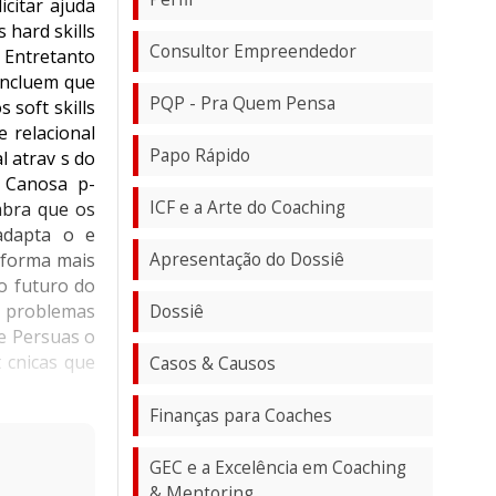
icitar ajuda
 hard skills
Consultor Empreendedor
 Entretanto
concluem que
PQP - Pra Quem Pensa
 soft skills
 relacional
Papo Rápido
l atrav s do
 Canosa p-
ICF e a Arte do Coaching
mbra que os
adapta o e
Apresentação do Dossiê
 forma mais
o futuro do
e problemas
Dossiê
ade Persuas o
 cnicas que
Casos & Causos
Finanças para Coaches
GEC e a Excelência em Coaching
& Mentoring