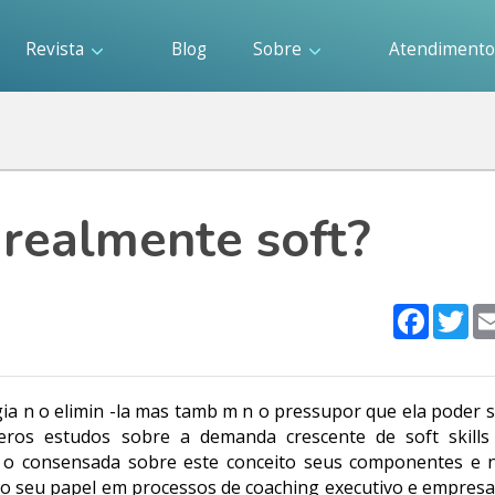
Revista
Blog
Sobre
Atendiment
s realmente soft?
Faceboo
Twi
ia n o elimin -la mas tamb m n o pressupor que ela poder s
ros estudos sobre a demanda crescente de soft skill
i o consensada sobre este conceito seus componentes e 
al o seu papel em processos de coaching executivo e empres