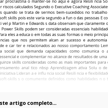
tar procrastina o manter-se no aqui e agora Resili ncia Sol
 riscos calculados Segundo o Executive Coaching Associates
tes quando se trata de sermos bem-sucedidos no trabalho
s soft skills pois este varia segundo a fun o das pessoas E 
ci vel p Martin e Edwards s data observam que claramente os
Power Skills podem ser consideradas essenciais habilidade
Para eles a educa o em todas as suas formas o meio principa
 ncias que nos permitem alcan ar sucesso e autonomia
dade e car ter e relacionados ao nosso comportamento Le
 social que demanda capacidades como comunica o 
 essencial e complementar no alcance de resultados de uma
uinze skills consideradas como as mais importantes para 
 Pensamento anal tico nbsp Aprendizagem ativa Solu o d
ciativa Lideran a e influ ncia social Resili ncia e flexibilid
oft-skills s o comumente definidos como habilidades n o t
ste artigo completo...