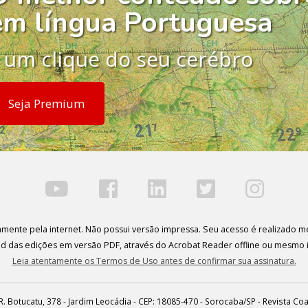
em língua Portuguesa
 um clique do seu cerébro
Seja Premium
ivamente pela internet. Não possui versão impressa. Seu acesso é realizado me
oad das edições em versão PDF, através do Acrobat Reader offline ou mesmo 
Leia atentamente os Termos de Uso antes de confirmar sua assinatura.
R. Botucatu, 378 - Jardim Leocádia - CEP: 18085-470 - Sorocaba/SP - Revista C