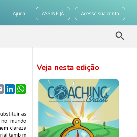
o
Ajuda
ASSINE JÁ
Acesse sua conta
Veja nesta edição
k
tter
Email
LinkedIn
WhatsApp
ubstituir as
s no mundo
nem clareza
arial tamb m