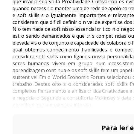
que irradia sua volta Proatividade Cultivar op es evi
quando necess rio manter uma de rede de apoio correr
e soft skills s o igualmente importantes e relevan
consideram que dif cil definir o n vel de expertise do
N o tem nada de soft nisso essencial cr tico n o nego
est o sendo demandados e que tr s compet ncias ou 
elevada vis o de conjunto e capacidade de colabora o 
qual obtemos conhecimento habilidades e compet
considera soft skills como ligados nossa personali
seres humanos vivem em grupo num ecossistema
aprendizagem cont nua e os soft skills tem um papel
sustent vel Em o World Economic Forum selecionou q
trabalho Destes oito s o consideradas soft skills
complexos Pensamento e an lise cr tica Criatividade e ini
e negocia o Segundo a consultoria Mckinsey s data s
permitem que uma pessoa interaja...
Para ler e