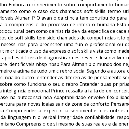
balho Embora o conhecimento sobre comportamento huma
mento como o caso dos chamados soft skills termo uti
fic veis Altman P O avan o da ci ncia tem contribu do para
ra a compreens o do processo de intera o humana Esta
ciocultural bem como da hist ria de vida espec fica de cad
os de soft skills tem sido chamados de compet ncias isto q
 necess rias para preencher uma fun o profissional ou d
 t m criticada o uso da express o soft skills vista como ina
s aptid es dif ceis de diagnosticar descrever e desenvolver
pre identific veis nbsp nbsp Para Altman p o mundo dos neg
imeiro e acima de tudo um c rebro social Segundo a autora os
ci ncia do outro -entender as diferen as de pensamento se
obre como funciona o seu c rebro Entender suas pr prias
 intelig ncia emocional Prince ressalta a falta de um concei
ase na autoconsci ncia Adaptabilidade envolve flexibilidad
bertura para novas ideias sair da zone de conforto Pensam
tia Compreender a experi ncia sentimentos dos outros e
e da linguagem n o verbal Integridade confiabilidade respo
Otimismo Compreens o de si mesmo de suas rea es e da energ