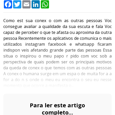
Facebook
Twitter
Email
LinkedIn
WhatsApp
Como est sua conex o com as outras pessoas Voc
consegue avaliar a qualidade da sua escuta e fala Voc
capaz de perceber o que te afasta ou aproxima da outra
pessoa Recentemente os aplicativos de comunica o mais
utilizados instagram facebook e whatsapp ficaram
indispon veis afetando grande parte das pessoas Essa
situa o inspirou o meu papo r pido com voc sob a
perspectiva de quais podem ser os principais motivos
da queda de conex o que temos com as outras pessoas
A conex o humana surge em um espa o de muita for a a
for a do n s onde o meu eu encontra o seu eu nesse
momento que ocorre a manifesta o...
Para ler este artigo
completo...