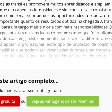
vos as transi es promovem muitos aprendizados e ampliam o
ue n o cabem as intensidades e sim const ncia e consist nc
tura emocional sem perder as oportunidades a reputa o e 
 importante quanto os resultados obtidos na chegada A tran
o para um cargo mais s nior e com mais responsabilidades 
expectativas s o vivenciadas como um sonho que foi realiz
o de coaching neste momento pode fazer a diferen a nos
apoiar o profissional neste tipo de processo de coachin
madilhas que podem ser vivenciadas durante uma transi o
desenhar uma nova jornada que identifique os elementos cr
ste artigo completo...
lo menos, criar seu conta gratuita.
 gratuita
ou
Veja as vantagens de ser Premium