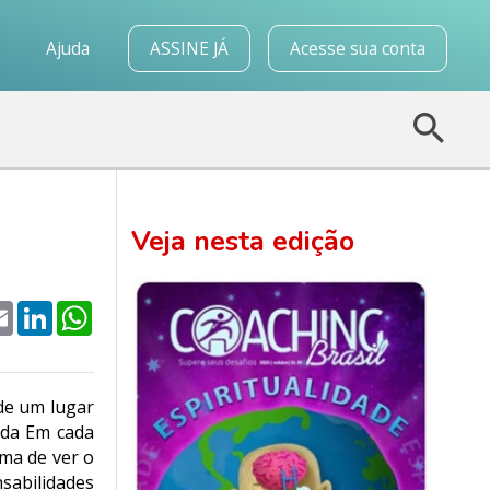
o
Ajuda
ASSINE JÁ
Acesse sua conta
Veja nesta edição
k
tter
Email
LinkedIn
WhatsApp
 de um lugar
ida Em cada
ma de ver o
sabilidades