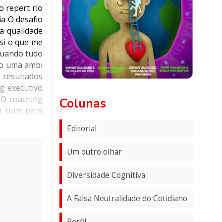
 repert rio
ia O desafio
a qualidade
si o que me
Quando tudo
ado uma ambi
 resultados
g executivo
 O coaching
Colunas
 ticos para
Editorial
Um outro olhar
Diversidade Cognitiva
A Falsa Neutralidade do Cotidiano
Perfil