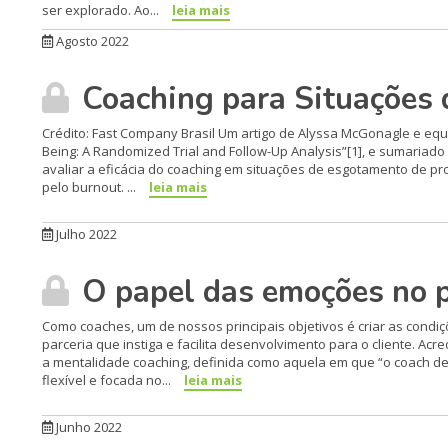
ser explorado. Ao...
leia mais
Agosto 2022
Coaching para Situações 
Crédito: Fast Company Brasil Um artigo de Alyssa McGonagle e equi
Being: A Randomized Trial and Follow-Up Analysis”[1], e sumariado
avaliar a eficácia do coaching em situações de esgotamento de pr
pelo burnout. ...
leia mais
Julho 2022
O papel das emoções no p
Como coaches, um de nossos principais objetivos é criar as condi
parceria que instiga e facilita desenvolvimento para o cliente. Ac
a mentalidade coaching, definida como aquela em que “o coach d
flexível e focada no...
leia mais
Junho 2022