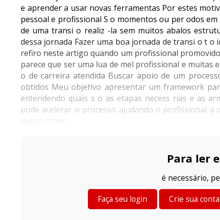
e aprender a usar novas ferramentas Por estes moti
pessoal e profissional S o momentos ou per odos em q
de uma transi o realiz -la sem muitos abalos estru
dessa jornada Fazer uma boa jornada de transi o t o
refiro neste artigo quando um profissional promovid
parece que ser uma lua de mel profissional e muitas 
o de carreira atendida Buscar apoio de um process
obtidos Meu objetivo apresentar um framework para 
entendendo quais s o as etapas necess rias e as ar
pode acelerar o processo ajudando o profissional a 
desenvolver...
Para ler e
é necessário, pe
Faça seu login
Crie sua conta