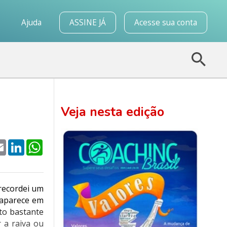
o
Ajuda
ASSINE JÁ
Acesse sua conta
Veja nesta edição
k
tter
Email
LinkedIn
WhatsApp
recordei um
 aparece em
to bastante
 a raiva ou