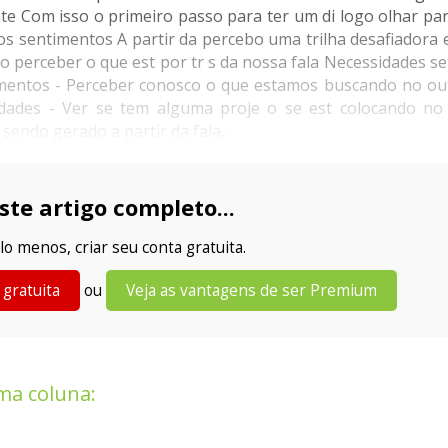
te Com isso o primeiro passo para ter um di logo olhar pa
s sentimentos A partir da percebo uma trilha desafiadora e
o perceber o que est por tr s da nossa fala Necessidades s
mentos - Perceber conosco o que estamos buscando no out
idades - Ver se tem alguma proje o se est colocando n
sendo gerado a partir da fala...
ste artigo completo...
lo menos, criar seu conta gratuita.
 gratuita
ou
Veja as vantagens de ser Premium
ma coluna: