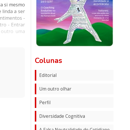
ra si mesmo
 linda a ser
entimentos -
ro - Entrar
o outro uma
Colunas
Editorial
Um outro olhar
Perfil
Diversidade Cognitiva
A Falsa Neutralidade do Cotidiano