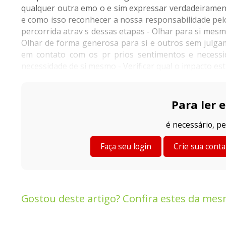
qualquer outra emo o e sim expressar verdadeiramen
e como isso reconhecer a nossa responsabilidade pelo
percorrida atrav s dessas etapas - Olhar para si mesm
Olhar de forma generosa para si e outros sem julga
em contato com os pr prios sentimentos e necess
necessidade de si mesmo - Verificar qual o impacto est 
Para ler e
é necessário, pe
Faça seu login
Crie sua conta
Gostou deste artigo? Confira estes da mes