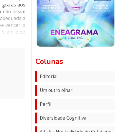
 gra as aos
Sendo assim
s adequada a
ve vencer o
r o e n o do
Colunas
Editorial
Um outro olhar
Perfil
Diversidade Cognitiva
A Falsa Neutralidade do Cotidiano