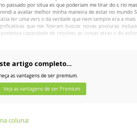
passado por situa es que poderiam me tirar do s rio mas
prendi a avaliar melhor minha maneira de estar no mundo 
 fazia ter uma vers o da verdade que nem sempre era a mai
gnificativas que me fizeram buscar novas posturas inclusi
pretensa capacidade de resolver as coisas atrav s do esfo
ste artigo completo...
nheça as vantagens de ser premium.
Veja as vantagens de ser Premium
ma coluna: