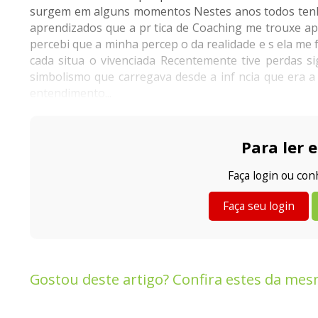
surgem em alguns momentos Nestes anos todos tenho 
aprendizados que a pr tica de Coaching me trouxe a
percebi que a minha percep o da realidade e s ela me
cada situa o vivenciada Recentemente tive perdas si
simbolismo que carregava desde a inf ncia que era a 
entendimento...
Para ler e
Faça login ou co
Faça seu login
Gostou deste artigo? Confira estes da mes