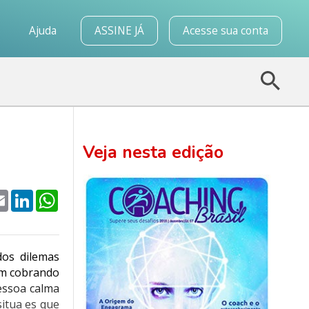
o
Ajuda
ASSINE JÁ
Acesse sua conta
Veja nesta edição
k
tter
Email
LinkedIn
WhatsApp
dos dilemas
am cobrando
essoa calma
itua es que