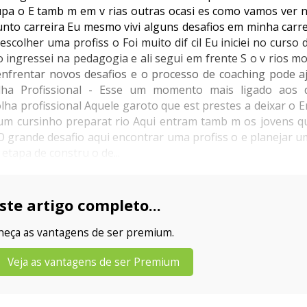
cupa o E tamb m em v rias outras ocasi es como vamos ver 
to carreira Eu mesmo vivi alguns desafios em minha carr
scolher uma profiss o Foi muito dif cil Eu iniciei no curso 
go ingressei na pedagogia e ali segui em frente S o v rios
nfrentar novos desafios e o processo de coaching pode a
ha Profissional - Esse um momento mais ligado aos d
lha profissional Aquele garoto que est prestes a deixar o 
 um cursinho preparat rio Aqui entram tamb m os jovens q
 grande desafio aqui encontrar uma profiss o e planejar um
tapa de constru o de...
ste artigo completo...
nheça as vantagens de ser premium.
Veja as vantagens de ser Premium