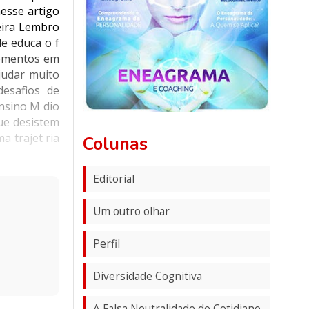
nesse artigo
eira Lembro
de educa o f
 momentos em
judar muito
esafios de
Ensino M dio
ue desistem
a trajet ria
Colunas
Editorial
Um outro olhar
Perfil
Diversidade Cognitiva
A Falsa Neutralidade do Cotidiano