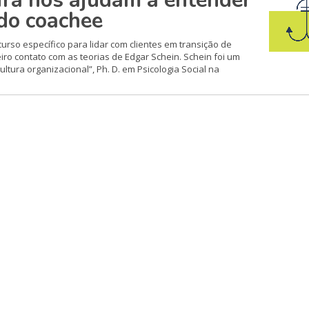
ira nos ajudam a entender
 do coachee
urso específico para lidar com clientes em transição de
iro contato com as teorias de Edgar Schein. Schein foi um
ltura organizacional”, Ph. D. em Psicologia Social na