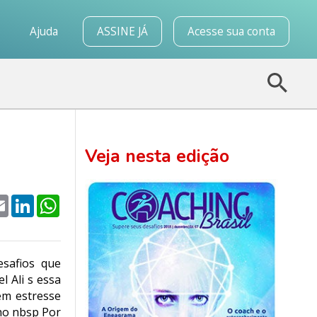
o
Ajuda
ASSINE JÁ
Acesse sua conta
Veja nesta edição
k
tter
Email
LinkedIn
WhatsApp
esafios que
l Ali s essa
em estresse
ho nbsp Por