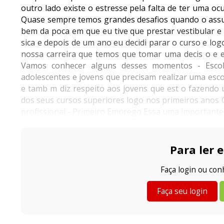
outro lado existe o estresse pela falta de ter uma o
Quase sempre temos grandes desafios quando o assun
bem da poca em que eu tive que prestar vestibular e e
sica e depois de um ano eu decidi parar o curso e lo
nossa carreira que temos que tomar uma decis o e e
Vamos conhecer alguns desses momentos - Escol
adolescentes e jovens que precisam realizar uma esco
e tamb m diz respeito aos jovens que est o fazendo
dos seus cursos superiores logo nos primeiros anos O
profissional - Primeiro Emprego Essa uma importante e
Para ler e
Faça login ou co
Faça seu login