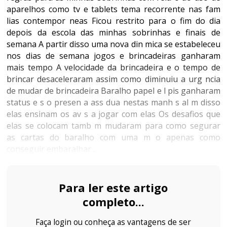
aparelhos como tv e tablets tema recorrente nas fam
lias contempor neas Ficou restrito para o fim do dia
depois da escola das minhas sobrinhas e finais de
semana A partir disso uma nova din mica se estabeleceu
nos dias de semana jogos e brincadeiras ganharam
mais tempo A velocidade da brincadeira e o tempo de
brincar desaceleraram assim como diminuiu a urg ncia
de mudar de brincadeira Baralho papel e l pis ganharam
status e s o presen a ass dua nestas manh s al m disso
elas ensinam os av s a jogar com elas Os desafios que
elas se colocam tamb m mudaram para como segurar
as cartas do baralho com uma m o apenas como
conseguir embaralhar...
Para ler este artigo
completo...
Faça login ou conheça as vantagens de ser