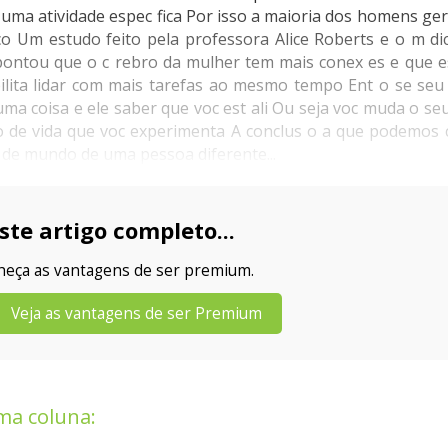
ma atividade espec fica Por isso a maioria dos homens ger
co Um estudo feito pela professora Alice Roberts e o m dic
ntou que o c rebro da mulher tem mais conex es e que es
bilita lidar com mais tarefas ao mesmo tempo Ent o se seu
ma coisa e ele saber que voc est ali Ou seja voc muda o s
 de vida que voc experimenta A conclus o a que podemos 
de mundo de uma pessoa diferente...
ste artigo completo...
nheça as vantagens de ser premium.
Veja as vantagens de ser Premium
ma coluna: