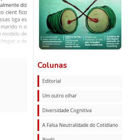
almente diz
o cient fico
sas liga es
 marido n o
eu modelo de
chegar a de
Colunas
Editorial
Um outro olhar
Diversidade Cognitiva
A Falsa Neutralidade do Cotidiano
Perfil