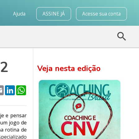
o
Ajuda
ASSINE JÁ
Acesse sua conta
 2
Veja nesta edição
k
tter
Email
LinkedIn
WhatsApp
je e pensar
 um jogo de
a rotina de
pecializado