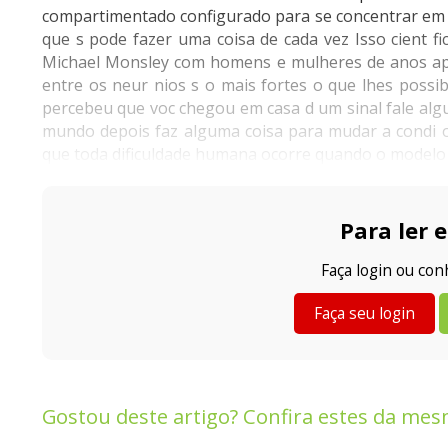
compartimentado configurado para se concentrar em u
que s pode fazer uma coisa de cada vez Isso cient fi
Michael Monsley com homens e mulheres de anos apo
entre os neur nios s o mais fortes o que lhes possi
percebeu que voc chegou em casa d um sinal fale algu
mundo depois faz alguma coisa para mudar a condi o
que toda dificuldade humana ocorre quando o modelo 
Para ler e
Faça login ou co
Faça seu login
Gostou deste artigo? Confira estes da mes