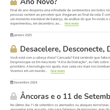
Ano Novo?
Final de ano desperta uma infinidade de sentimentos em todos n
pessoas sentem ao perceber que chegaram ao final da vida. É c
um momento inevitável de balanço, de análise do que foi vivido e 
experimentou, em dezembro, ao...
leia mais
Janeiro 2025
Desacelere, Desconecte, 
Você está com a cabeça cheia? Cansada? Está sentindo que falta i
Despreocupe-se Em meu texto "A Era da Distração", eu falo sobre 
prioritário. A tecnologia nos ajuda, mas cada vez mais nos bomba
Vivemos em um mundo...
leia mais
Dezembro 2024
Âncoras e o 11 de Setemb
No último dia 11 de setembro os atentados ou ataques terroristas
aproveitar este assunto, não para falarmos de terrorismo, mas d