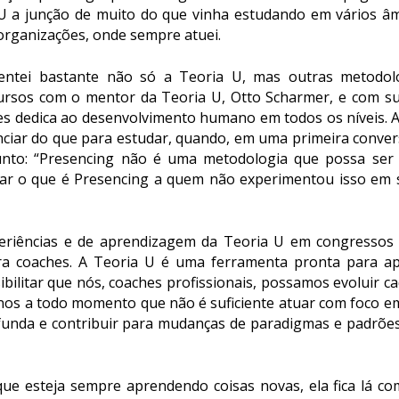
 U a junção de muito do que vinha estudando em vários â
organizações, onde sempre atuei.
mentei bastante não só a Teoria U, mas outras metodolo
cursos com o mentor da Teoria U, Otto Scharmer, e com su
s dedica ao desenvolvimento humano em todos os níveis. 
nciar do que para estudar, quando, em uma primeira convers
nto: “
Presencing
não é uma metodologia que possa ser 
car o que é
Presencing
a quem não experimentou isso em 
periências e de aprendizagem da Teoria U em congressos
ra coaches. A Teoria U é uma ferramenta pronta para a
ibilitar que nós, coaches profissionais, possamos evoluir c
-nos a todo momento que não é suficiente atuar com foco 
ofunda e contribuir para mudanças de paradigmas e padrões
 que esteja sempre aprendendo coisas novas, ela fica lá c