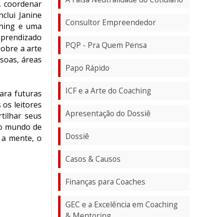
, coordenar
clui Janine
Consultor Empreendedor
ching e uma
aprendizado
PQP - Pra Quem Pensa
obre a arte
soas, áreas
Papo Rápido
ICF e a Arte do Coaching
ara futuras
 os leitores
Apresentação do Dossiê
tilhar seus
 o mundo de
Dossiê
 a mente, o
Casos & Causos
Finanças para Coaches
GEC e a Excelência em Coaching
& Mentoring