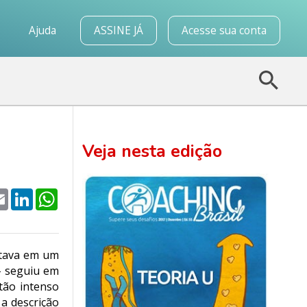
o
Ajuda
ASSINE JÁ
Acesse sua conta
Veja nesta edição
k
tter
Email
LinkedIn
WhatsApp
stava em um
- seguiu em
tão intenso
a descrição