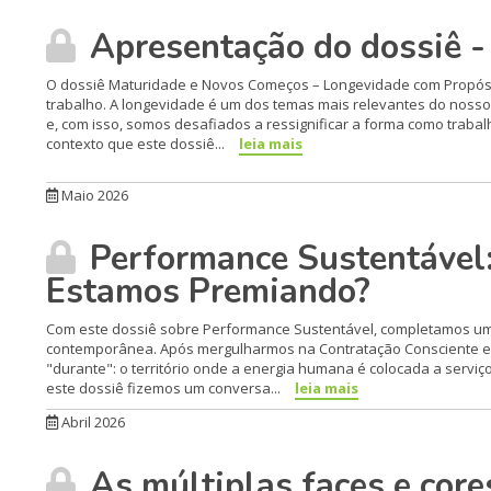
Apresentação do dossiê -
O dossiê Maturidade e Novos Começos – Longevidade com Propósi
trabalho. A longevidade é um dos temas mais relevantes do noss
e, com isso, somos desafiados a ressignificar a forma como traba
contexto que este dossiê...
leia mais
Maio 2026
Performance Sustentável
Estamos Premiando?
Com este dossiê sobre Performance Sustentável, completamos uma
contemporânea. Após mergulharmos na Contratação Consciente e
"durante": o território onde a energia humana é colocada a serv
este dossiê fizemos um conversa...
leia mais
Abril 2026
As múltiplas faces e core