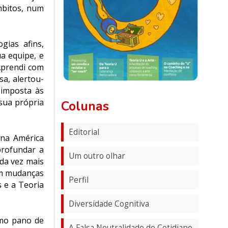
mbitos, num
gias afins,
a equipe, e
Aprendi com
a, alertou-
imposta às
sua própria
Colunas
Editorial
 na América
profundar a
Um outro olhar
ada vez mais
em mudanças
Perfil
 e a Teoria
Diversidade Cognitiva
omo pano de
A Falsa Neutralidade do Cotidiano