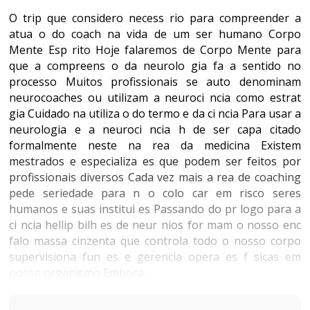
O trip que considero necess rio para compreender a
atua o do coach na vida de um ser humano Corpo
Mente Esp rito Hoje falaremos de Corpo Mente para
que a compreens o da neurolo gia fa a sentido no
processo Muitos profissionais se auto denominam
neurocoaches ou utilizam a neuroci ncia como estrat
gia Cuidado na utiliza o do termo e da ci ncia Para usar a
neurologia e a neuroci ncia h de ser capa citado
formalmente neste na rea da medicina Existem
mestrados e especializa es que podem ser feitos por
profissionais diversos Cada vez mais a rea de coaching
pede seriedade para n o colo car em risco seres
humanos e suas institui es Passando do pr logo para a
ci ncia hellip bilh es de neur nios for mam o nosso enc
falo massa cinzenta que controla todo o nosso corpo
supervisiona fun es e gerencia opera es f sicas em
nosso organismo Embora...