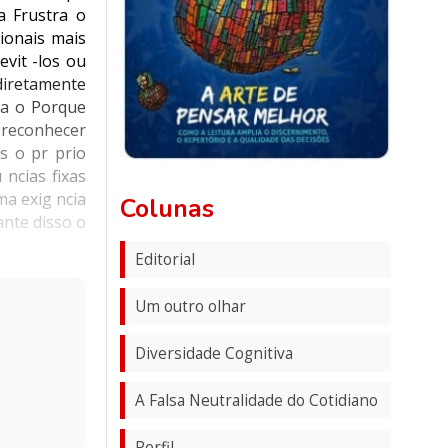
a Frustra o
ionais mais
vit -los ou
diretamente
ma o Porque
 reconhecer
s o pr prio
ncias fixas
ma exig ncia
Colunas
ante disso o
Editorial
Um outro olhar
Diversidade Cognitiva
A Falsa Neutralidade do Cotidiano
Perfil