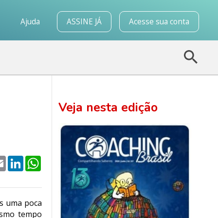
o
Ajuda
ASSINE JÁ
Acesse sua conta
Veja nesta edição
k
tter
Email
LinkedIn
WhatsApp
os uma poca
esmo tempo