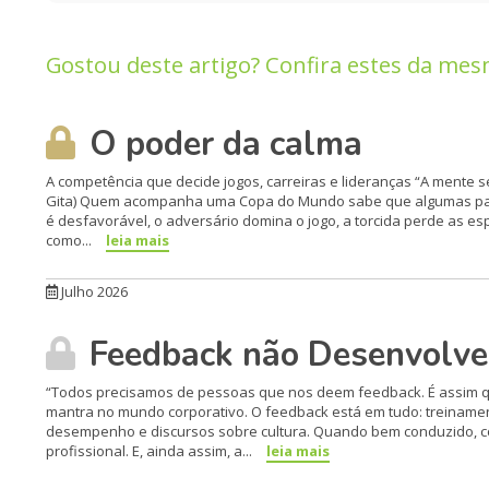
Gostou deste artigo? Confira estes da mes
O poder da calma
A competência que decide jogos, carreiras e lideranças “A mente 
Gita) Quem acompanha uma Copa do Mundo sabe que algumas partid
é desfavorável, o adversário domina o jogo, a torcida perde as e
como...
leia mais
Julho 2026
Feedback não Desenvolve 
“Todos precisamos de pessoas que nos deem feedback. É assim qu
mantra no mundo corporativo. O feedback está em tudo: treinamen
desempenho e discursos sobre cultura. Quando bem conduzido, c
profissional. E, ainda assim, a...
leia mais