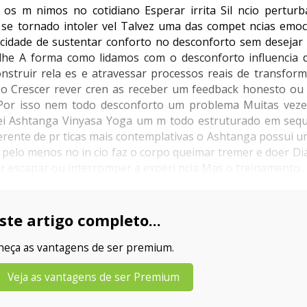
t os m nimos no cotidiano Esperar irrita Sil ncio perturb
r se tornado intoler vel Talvez uma das compet ncias emoc
idade de sustentar conforto no desconforto sem desejar e
lhe A forma como lidamos com o desconforto influencia 
nstruir rela es e atravessar processos reais de transfor
o Crescer rever cren as receber um feedback honesto ou
o Por isso nem todo desconforto um problema Muitas veze
i Ashtanga Vinyasa Yoga um m todo estruturado em sequ 
erente de pr ticas mais contemplativas o Ashtanga possui u
e pelo menos no in cio faz o corpo queimar tremer e doer Di
r escapar ou interromper a experi ncia Mas o treinamento...
ste artigo completo...
nheça as vantagens de ser premium.
Veja as vantagens de ser Premium