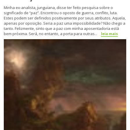
Minha ex-analista, junguiana, disse ter feito pesquisa sobre o
significado de “paz”. Encontrou o oposto de guerra, conflito, luta.
Estes podem ser definidos positivamente por seus atributos. Aquela,
apenas por oposição. Seria a paz uma impossibilidade? Não chego a
tanto. Felizmente, sinto que a paz com minha aposentadoria está
bem próxima. Será, no entanto, a porta para outras...
leia mais