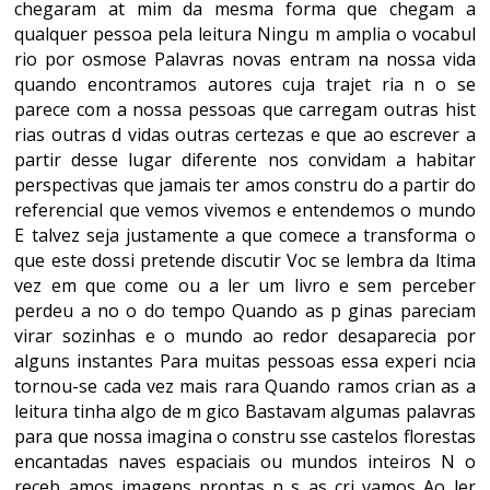
chegaram at mim da mesma forma que chegam a
qualquer pessoa pela leitura Ningu m amplia o vocabul
rio por osmose Palavras novas entram na nossa vida
quando encontramos autores cuja trajet ria n o se
parece com a nossa pessoas que carregam outras hist
rias outras d vidas outras certezas e que ao escrever a
partir desse lugar diferente nos convidam a habitar
perspectivas que jamais ter amos constru do a partir do
referencial que vemos vivemos e entendemos o mundo
E talvez seja justamente a que comece a transforma o
que este dossi pretende discutir Voc se lembra da ltima
vez em que come ou a ler um livro e sem perceber
perdeu a no o do tempo Quando as p ginas pareciam
virar sozinhas e o mundo ao redor desaparecia por
alguns instantes Para muitas pessoas essa experi ncia
tornou-se cada vez mais rara Quando ramos crian as a
leitura tinha algo de m gico Bastavam algumas palavras
para que nossa imagina o constru sse castelos florestas
encantadas naves espaciais ou mundos inteiros N o
receb amos imagens prontas n s as cri vamos Ao ler