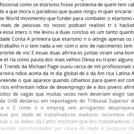
rofissional como se etarismo fosse problema de quem tem ca
nte a que mora o paradoxo que quase ningu m quer encarar 
ee World movimento que fundei para combater o etarismo
ei mais de pessoas no nosso podcast realizei tr s hack
da essa imers o me levou a duas conclus es um tanto quant
Idade Conta A primeira que etarismo n o atinge apenas os 
 trabalho n o tem nada a ver com o ano de nascimento tem 
erente de voc E essas duas afirma es juntas viram uma bo
de et ria como pauta dos mais velhos Deixa eu trazer algun
t Trends da Michael Page ouviu cerca de mil profissionais
rreira ndice acima da m dia global de e da Am rica Latina 
reende o que aparece quando olhamos para quem est co
 rios enfrentam ndice de desemprego de e dos jovens afir
itos de vagas que muitas vezes nem deveriam exigir tais
 da UnB declarou em reportagem do Tribunal Superior 
Gera o Z como n o empreg veis arrogantes desprepar
s por idade de trabalhadores maduros reconhece ofic
o balc o os dados da Catho mostram que dos trabalhadores 
rdido oportunidades por causa da idade A pesquisa Old