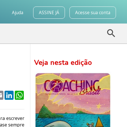
o
Ajuda
ASSINE JÁ
Acesse sua conta
Veja nesta edição
k
tter
Email
LinkedIn
WhatsApp
ra escrever
uase sempre