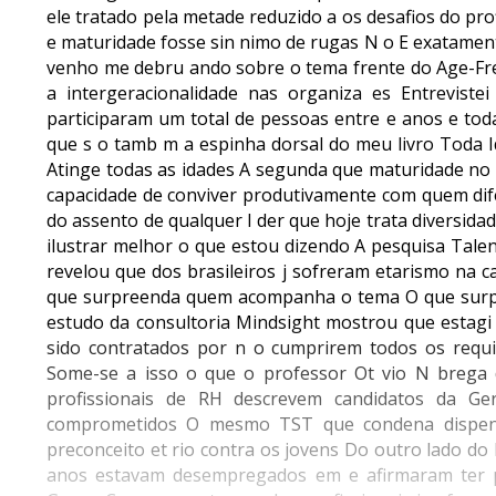
ele tratado pela metade reduzido a os desafios do p
e maturidade fosse sin nimo de rugas N o E exatame
venho me debru ando sobre o tema frente do Age-Fr
a intergeracionalidade nas organiza es Entrevist
participaram um total de pessoas entre e anos e to
que s o tamb m a espinha dorsal do meu livro Toda 
Atinge todas as idades A segunda que maturidade no
capacidade de conviver produtivamente com quem dif
do assento de qualquer l der que hoje trata diversida
ilustrar melhor o que estou dizendo A pesquisa Talen
revelou que dos brasileiros j sofreram etarismo na ca
que surpreenda quem acompanha o tema O que surp
estudo da consultoria Mindsight mostrou que estagi
sido contratados por n o cumprirem todos os requis
Some-se a isso o que o professor Ot vio N brega
profissionais de RH descrevem candidatos da 
comprometidos O mesmo TST que condena dispensa
preconceito et rio contra os jovens Do outro lado d
anos estavam desempregados em e afirmaram ter pe