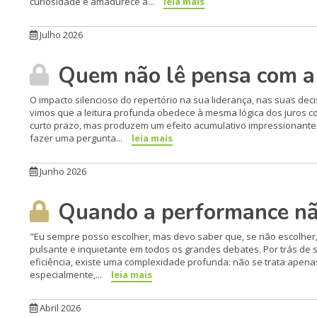
curiosidade e amadurece à...
leia mais
Julho 2026
Quem não lê pensa com a 
O impacto silencioso do repertório na sua liderança, nas suas dec
vimos que a leitura profunda obedece à mesma lógica dos juros c
curto prazo, mas produzem um efeito acumulativo impressionant
fazer uma pergunta...
leia mais
Junho 2026
Quando a performance nã
"Eu sempre posso escolher, mas devo saber que, se não escolher
pulsante e inquietante em todos os grandes debates. Por trás de 
eficiência, existe uma complexidade profunda: não se trata apen
especialmente,...
leia mais
Abril 2026