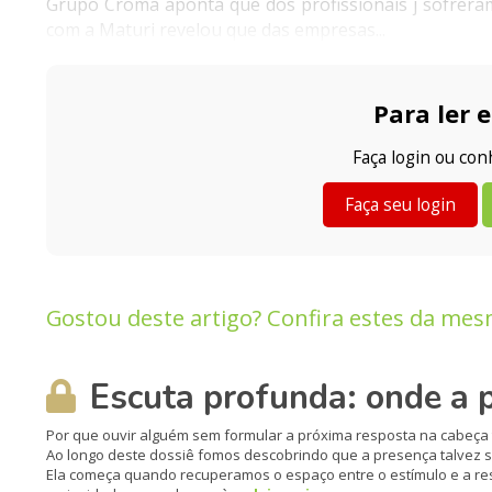
Grupo Croma aponta que dos profissionais j sofrera
com a Maturi revelou que das empresas...
Para ler e
Faça login ou co
Faça seu login
Gostou deste artigo? Confira estes da mes
Escuta profunda: onde a p
Por que ouvir alguém sem formular a próxima resposta na cabeça 
Ao longo deste dossiê fomos descobrindo que a presença talvez
Ela começa quando recuperamos o espaço entre o estímulo e a re