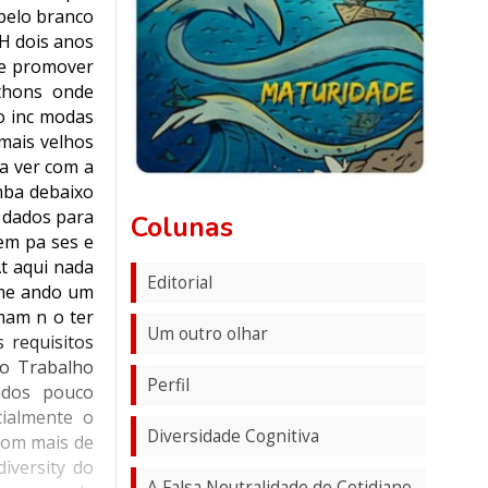
belo branco
H dois anos
 e promover
athons onde
o inc modas
mais velhos
a ver com a
mba debaixo
s dados para
Colunas
 em pa ses e
At aqui nada
Editorial
me ando um
mam n o ter
Um outro olhar
 requisitos
do Trabalho
Perfil
ados pouco
ialmente o
Diversidade Cognitiva
com mais de
iversity do
A Falsa Neutralidade do Cotidiano