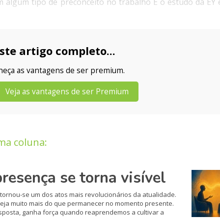
m algum tipo de preconceito no trabalho E o estudo da EY 
ste artigo completo...
nheça as vantagens de ser premium.
Veja as vantagens de ser Premium
ma coluna:
resença se torna visível
tornou-se um dos atos mais revolucionários da atualidade.
 seja muito mais do que permanecer no momento presente.
sposta, ganha força quando reaprendemos a cultivar a