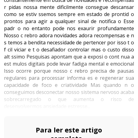
constantemente em busca de novidades e recompensas
r pidas nossa mente dificilmente consegue descansar
como se estiv ssemos sempre em estado de prontid o
prontos para agir a qualquer sinal de notifica o Esse
padr o no entanto pode nos exaurir profundamente
Nosso c rebro adora novidades adora recompensas e n
s temos a bendita necessidade de pertencer por isso t o
f cil viciar e t o desafiador controlar mas o custo disso
alt ssimo Pesquisas apontam que a exposi o cont nua a
est mulos digitais pode levar fadiga mental e emocional
Isso ocorre porque nosso c rebro precisa de pausas
regulares para processar informa es e regenerar sua
capacidade de foco e criatividade Mas quando n o
conseguimos desconectar nosso sistema nervoso acaba
sobrecarregado o que aumenta o risco de
desenvolvermos ansiedade estresse...
Para ler este artigo