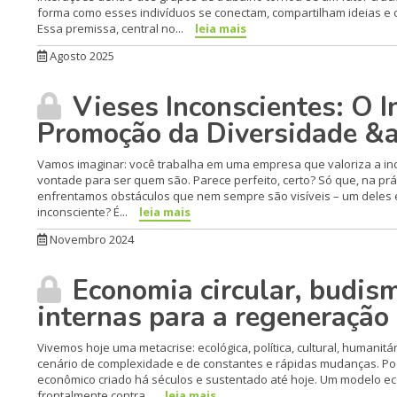
forma como esses indivíduos se conectam, compartilham ideias e
Essa premissa, central no...
leia mais
Agosto 2025
Vieses Inconscientes: O In
Promoção da Diversidade &a
Vamos imaginar: você trabalha em uma empresa que valoriza a inc
vontade para ser quem são. Parece perfeito, certo? Só que, na prát
enfrentamos obstáculos que nem sempre são visíveis – um deles é o
inconsciente? É...
leia mais
Novembro 2024
Economia circular, budism
internas para a regeneração
Vivemos hoje uma metacrise: ecológica, política, cultural, humanitá
cenário de complexidade e de constantes e rápidas mudanças. Po
econômico criado há séculos e sustentado até hoje. Um modelo eco
frontalmente contra...
leia mais