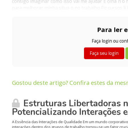
consigo imaginar como isso vai me ajudar E olha n o m
para melhorar minha situa o no trabalho Fiz cursos li li
Para ler e
Faça login ou co
Faça seu login
Gostou deste artigo? Confira estes da mes
Estruturas Libertadoras 
Potencializando Interações 
A Essência das Interações de Qualidade Em um mundo corporativo
interações dentro dos grupos de trabalho tornou-se um fator cruci