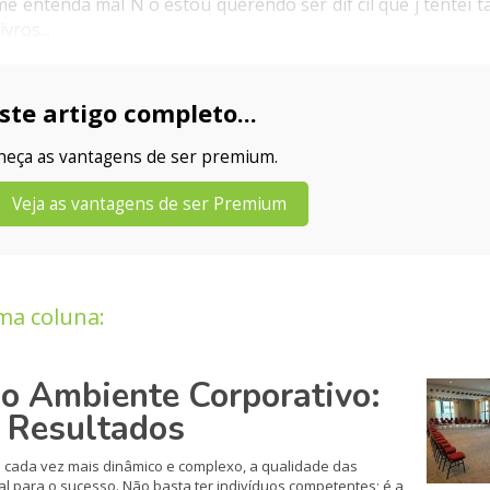
e entenda mal N o estou querendo ser dif cil que j tentei t
vros...
ste artigo completo...
nheça as vantagens de ser premium.
Veja as vantagens de ser Premium
ma coluna:
no Ambiente Corporativo:
e Resultados
 cada vez mais dinâmico e complexo, a qualidade das
al para o sucesso. Não basta ter indivíduos competentes; é a