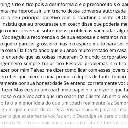
ng s rio e tico pois a desinforma o e o preconceito s o ba
rmita-me reproduzir um trecho dessa conversa autorizada p
ual o seu principal objetivo com o coaching Cliente Ol Ol
 insistiu que eu procurasse um coach disse que poderia me
ejo como conversar sobre meus problemas vai mudar algu
de Voc seguiu a recomenda o de sua esposa e c estamos n s 
n o quero parecer grosseiro mas n o espero muito para ser 
 coisa Ela fica falando que eu ando muito irritado em casa
n o entende que as coisas mudaram O mundo corporativo
enheiro sempre fui pr tico Resolvo problemas n o fico 
 fazer por mim Talvez me dizer como lidar com esses joven
perceber que mere o uma promo o depois de tanto tempo
ovamente por sua honestidade Se entendi corretamente voc
ue fazer Mas eu sou um coach meu papel n o te dizer o que fa
ioso o que voc acha que um coach faz Cliente Ah ent o voc
n o fa o a menor ideia do que um coach realmente faz Sempr
Algu m que d dicas de carreira ensina truques para ser mai
fazer o que exatamente voc faz ent o Desculpe se pare o c t
cretos Se n o vou sair daqui com uma lista de tarefas ou 