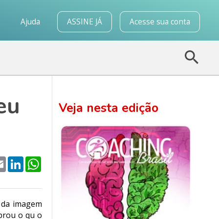
o
Ajuda
ASSINE JÁ
Acesse sua conta
eu
Veja nesta edição
k
tter
Email
LinkedIn
WhatsApp
o da imagem
brou o qu o