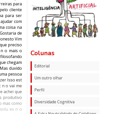
rreiras para
elo cliente
ha para ser
 ajudar com
ma coisa na
Gostaria de
honesto Vim
 que preciso
 n o mais o
Colunas
filosofando
s que chegam
Editorial
 Mas duvido
 uma pessoa
Um outro olhar
zer Isso est
 n o vai me
Perfil
e achei que
s produtivo
Diversidade Cognitiva
ico mas como
solu es n o
A Falsa Neutralidade do Cotidiano