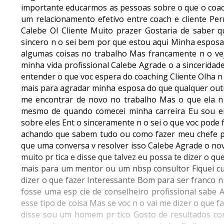
importante educarmos as pessoas sobre o que o coachi
um relacionamento efetivo entre coach e cliente Pe
Calebe Ol Cliente Muito prazer Gostaria de saber q
sincero n o sei bem por que estou aqui Minha esposa
algumas coisas no trabalho Mas francamente n o v
minha vida profissional Calebe Agrade o a sincerida
entender o que voc espera do coaching Cliente Olha 
mais para agradar minha esposa do que qualquer outra
me encontrar de novo no trabalho Mas o que ela 
mesmo de quando comecei minha carreira Eu sou eng
sobre eles Ent o sinceramente n o sei o que voc pode
achando que sabem tudo ou como fazer meu chefe 
que uma conversa v resolver isso Calebe Agrade o n
muito pr tica e disse que talvez eu possa te dizer o q
mais para um mentor ou um nbsp consultor Fiquei cur
dizer o que fazer Interessante Bom para ser franco 
fosse uma esp cie de conselheiro profissional sabe 
esse tipo de coisa Mas se voc n o vai me dizer o que 
disse sou um homem pr tico Gosto de resultados con