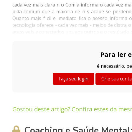
cada vez mais clara n o Com a informa o cada vez mai
pida comum que a maioria de n s acabe se perdendo
Quanto mais f cil e imediato fica o acesso informa
tecnologia oferece - cada vez mais - meios de distra
acess veis e conectados uns aos outros e o resultado d
Para ler e
é necessário, pe
Faça seu login
Crie sua conta
Gostou deste artigo? Confira estes da mes
Coaching e Saúde Mental: