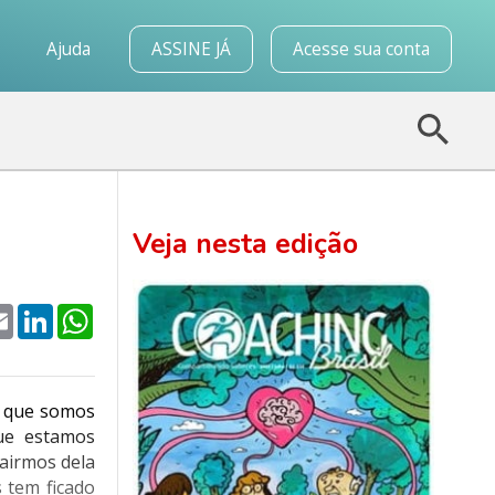
o
Ajuda
ASSINE JÁ
Acesse sua conta
Veja nesta edição
k
tter
Email
LinkedIn
WhatsApp
a que somos
ue estamos
airmos dela
 tem ficado