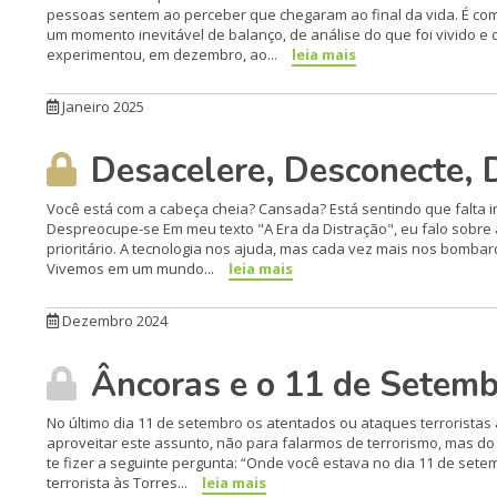
pessoas sentem ao perceber que chegaram ao final da vida. É c
um momento inevitável de balanço, de análise do que foi vivido e 
experimentou, em dezembro, ao...
leia mais
Janeiro 2025
Desacelere, Desconecte, 
Você está com a cabeça cheia? Cansada? Está sentindo que falta i
Despreocupe-se Em meu texto "A Era da Distração", eu falo sobre 
prioritário. A tecnologia nos ajuda, mas cada vez mais nos bomba
Vivemos em um mundo...
leia mais
Dezembro 2024
Âncoras e o 11 de Setemb
No último dia 11 de setembro os atentados ou ataques terroristas
aproveitar este assunto, não para falarmos de terrorismo, mas d
te fizer a seguinte pergunta: “Onde você estava no dia 11 de se
terrorista às Torres...
leia mais