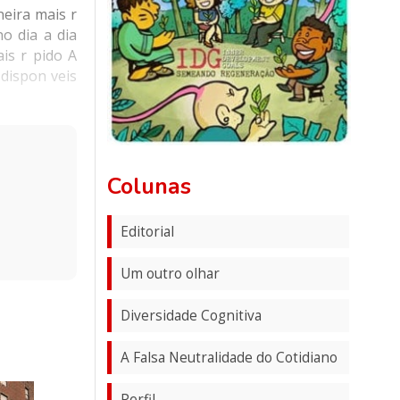
neira mais r
o dia a dia
is r pido A
 dispon veis
Colunas
Editorial
Um outro olhar
Diversidade Cognitiva
A Falsa Neutralidade do Cotidiano
Perfil