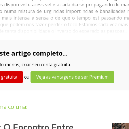
s dispon vel e acess vel e a cada dia se propagando de ma
 numa mistura de urg ncias import ncias e banalidades n
 o mais intensa a sensa o de que o tempo est passando ma
 o que podem nos fazer perder o foco Estamos cada vez mais
e tanta disponibilidade o inverso do esperado as pessoas...
ste artigo completo...
lo menos, criar seu conta gratuita.
 gratuita
ou
Veja as vantagens de ser Premium
ma coluna:
 O Encontro Entre