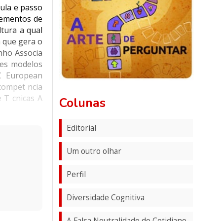
ula e passo
lementos de
tura a qual
 que gera o
nho Associa
ses modelos
C European
compet ncia
 T cnicas A
Colunas
Editorial
Um outro olhar
Perfil
Diversidade Cognitiva
A Falsa Neutralidade do Cotidiano