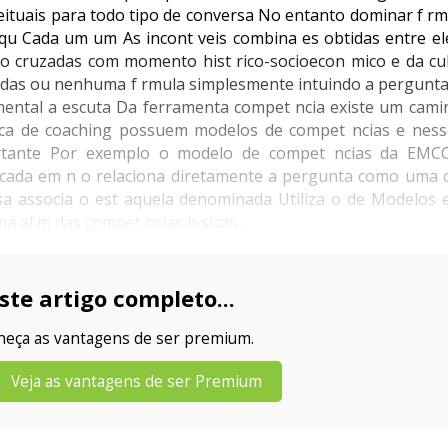
eituais para todo tipo de conversa No entanto dominar f rm
qu Cada um um As incont veis combina es obtidas entre e
ndo cruzadas com momento hist rico-socioecon mico e da cul
todas ou nenhuma f rmula simplesmente intuindo a pergunta
amental a escuta Da ferramenta compet ncia existe um cami
tica de coaching possuem modelos de compet ncias e nes
ortante Por exemplo o modelo de compet ncias da EMC
blicada em n o relaciona diretamente a pergunta como uma 
sa associa o est aquela denominada Utiliza o de Modelos e
 al m das compet ncias b sicas...
ste artigo completo...
nheça as vantagens de ser premium.
Veja as vantagens de ser Premium