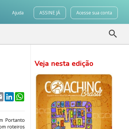
o
Ajuda
ASSINE JÁ
Acesse sua conta
Veja nesta edição
k
tter
Email
LinkedIn
WhatsApp
 m Portanto
om roteiros