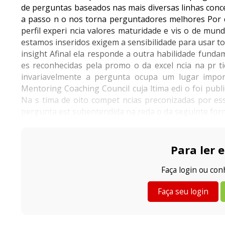
de perguntas baseados nas mais diversas linhas conc
a passo n o nos torna perguntadores melhores Por 
perfil experi ncia valores maturidade e vis o de mu
estamos inseridos exigem a sensibilidade para usar 
insight Afinal ela responde a outra habilidade fund
es reconhecidas pela promo o da excel ncia na pr 
invariavelmente a pergunta ocupa um lugar imp
Mentoring Coaching Council cuja ltima edi o foi pu
Na s tima de oito compet ncias preconizadas por es
pergunta est subentendida na reda o da seguinte forma
Para ler e
Faça login ou co
Faça seu login