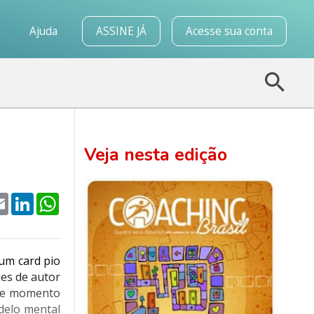
o
Ajuda
ASSINE JÁ
Acesse sua conta
Veja nesta edição
k
tter
Email
LinkedIn
WhatsApp
um card pio
des de autor
ste momento
delo mental