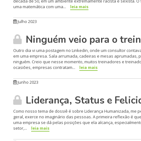
década de 50, em um ambiente extremamente racista e sexista. O f
uma matemática com uma...
leia mais
Julho 2023
Ninguém veio para o trei
Outro dia vi uma postagem no Linkedin, onde um consultor contava
em uma empresa. Sala arrumada, cadeiras e mesas aprumadas, proje
ninguém. Creio que nesse momento, muitos treinadores e treinador
ocasiões, empresas contratam...
leia mais
Junho 2023
Liderança, Status e Felic
Como nosso tema de dossiê é sobre Liderança Humanizada, me pegu
geral, exerce no imaginário das pessoas. A primeira reflexão é 
uma empresa se dá pelas posições que ela alcança, especialmente 
setor,...
leia mais