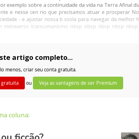
por exemplo sobre a continuidade da vida na Terra Afinal d
nte e nesse cen rio que precisamos atuar e prosperar No
ciedade - e ajustar nossa b ssola para navegar da melhor 
ckchain metaverso transumanismo nbsp nbsp nbsp nbsp nbs
ste artigo completo...
lo menos, criar seu conta gratuita.
 gratuita
ou
Veja as vantagens de ser Premium
ma coluna:
ou ficção?