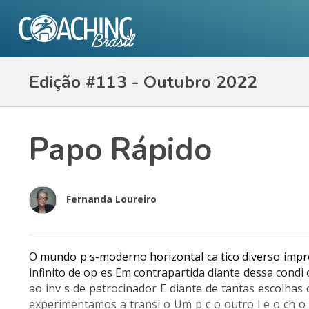
Edição #113 - Outubro 2022
Papo Rápido
Fernanda Loureiro
O mundo p s-moderno horizontal ca tico diverso imp
infinito de op es Em contrapartida diante dessa condi
ao inv s de patrocinador E diante de tantas escolha
experimentamos a transi o Um p c o outro l e o ch 