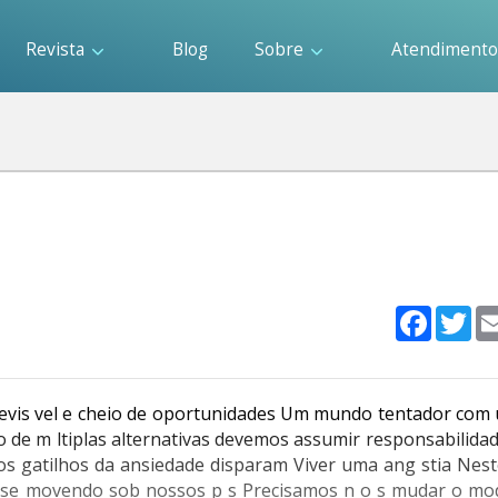
Revista
Blog
Sobre
Atendiment
Faceboo
Twi
revis vel e cheio de oportunidades Um mundo tentador com 
 o de m ltiplas alternativas devemos assumir responsabilida
s os gatilhos da ansiedade disparam Viver uma ang stia Ne
o se movendo sob nossos p s Precisamos n o s mudar o mo