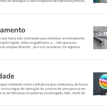
ilme dá destaque à vida e trajetória de Katherine Johnson,
namento
 que havia sido contratado para ministrar um treinamento
tor ligado, slides engatilhados, e.... não apareceu
as estejam dizendo: - já vi isso acontecer. Em algumas
idade
ei refletindo sobre a influência que a liderança, de forma
que nossa régua de valoração do sucesso de uma pessoa em
as de liderança; As palavras encarregado, líder, chefe de