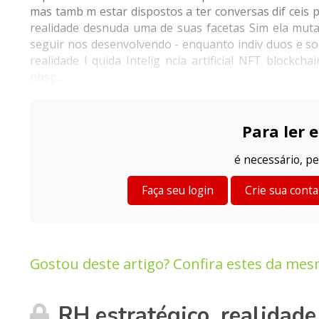
mas tamb m estar dispostos a ter conversas dif ceis 
realidade desnuda uma de suas facetas Sim ela muta
seguir nos desenvolvendo - enquanto indiv duos e so
realidade l quida Intelig ncia artificial NFT blo
nbsp...
Para ler e
é necessário, pe
Faça seu login
Crie sua conta
Gostou deste artigo? Confira estes da mes
RH estratégico, realidade 