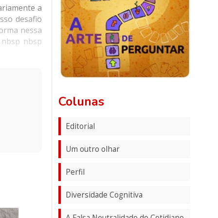
iariamente a
sso desafio
forma nessa
p nbsp nbsp
Colunas
Editorial
Um outro olhar
Perfil
Diversidade Cognitiva
A Falsa Neutralidade do Cotidiano