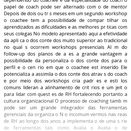
dependendo do coachee e da especialidade do coach o
papel de coach pode ser alternado com o de mentor
Depois de dois ou tr s meses em um segundo workshop
o coachee tem a possibilidade de compar tilhar os
aprendizados as dificuldades e as melhores pr ticas com
seus colegas No modelo apresentado aqui a efetividade
da apli ca o dos conte dos muito superior ao tradicional
no qual s ocorrem workshops presenciais Al m do
follow-up dos planos de a es a grande vantagem a
possibilidade da personaliza o dos conte dos para o
perfil e o cen rio em que o coachee est inserido Ele
potencializa a assimila o dos conte dos atrav s do coach
e por meio dos workshops cria padr es e esti los
comuns lideran a alinhamento de crit rios e um jeit o
para lidar com quest es de RH fortalecendo portanto a
cultura organizacional O processo de coaching tamb m
pode ser um grande integrador das ferramentas
gerenciais da organiza o N o incomum vermos nas reas
de RH ao longo dos anos a implementa o de uma s rie
de ferramentas tais como Avalia o Avalia o de