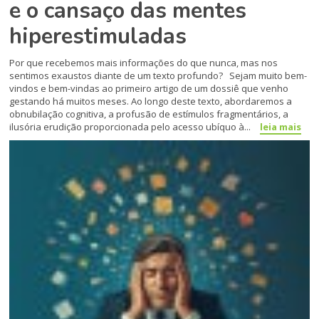
e o cansaço das mentes
hiperestimuladas
Por que recebemos mais informações do que nunca, mas nos
sentimos exaustos diante de um texto profundo? Sejam muito bem-
vindos e bem-vindas ao primeiro artigo de um dossiê que venho
gestando há muitos meses. Ao longo deste texto, abordaremos a
obnubilação cognitiva, a profusão de estímulos fragmentários, a
ilusória erudição proporcionada pelo acesso ubíquo à...
leia mais