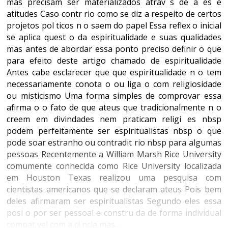
mas precisam ser materializados atrav s de a es e
atitudes Caso contr rio como se diz a respeito de certos
projetos pol ticos n o saem do papel Essa reflex o inicial
se aplica quest o da espiritualidade e suas qualidades
mas antes de abordar essa ponto preciso definir o que
para efeito deste artigo chamado de espiritualidade
Antes cabe esclarecer que que espiritualidade n o tem
necessariamente conota o ou liga o com religiosidade
ou misticismo Uma forma simples de comprovar essa
afirma o o fato de que ateus que tradicionalmente n o
creem em divindades nem praticam religi es nbsp
podem perfeitamente ser espiritualistas nbsp o que
pode soar estranho ou contradit rio nbsp para algumas
pessoas Recentemente a William Marsh Rice University
comumente conhecida como Rice University localizada
em Houston Texas realizou uma pesquisa com
cientistas americanos que se declaram ateus Pois bem
deles afirmaram ser espiritualistas Segundo eles essa
posi o por ser pessoal e constru da de forma individual
compat vel com a ci ncia mas...