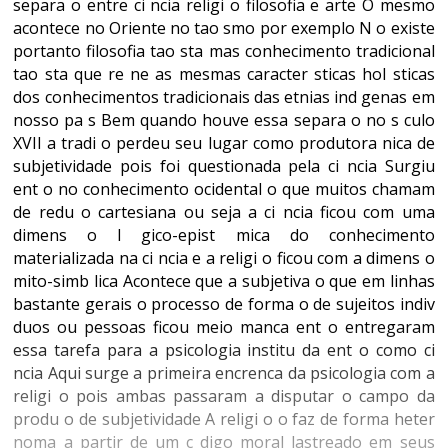
separa o entre ci ncia religi o filosofia e arte O mesmo
acontece no Oriente no tao smo por exemplo N o existe
portanto filosofia tao sta mas conhecimento tradicional
tao sta que re ne as mesmas caracter sticas hol sticas
dos conhecimentos tradicionais das etnias ind genas em
nosso pa s Bem quando houve essa separa o no s culo
XVII a tradi o perdeu seu lugar como produtora nica de
subjetividade pois foi questionada pela ci ncia Surgiu
ent o no conhecimento ocidental o que muitos chamam
de redu o cartesiana ou seja a ci ncia ficou com uma
dimens o l gico-epist mica do conhecimento
materializada na ci ncia e a religi o ficou com a dimens o
mito-simb lica Acontece que a subjetiva o que em linhas
bastante gerais o processo de forma o de sujeitos indiv
duos ou pessoas ficou meio manca ent o entregaram
essa tarefa para a psicologia institu da ent o como ci
ncia Aqui surge a primeira encrenca da psicologia com a
religi o pois ambas passaram a disputar o campo da
produ o de subjetividade A religi o o faz de forma heter
noma a partir de um c digo moral lastreado em seus