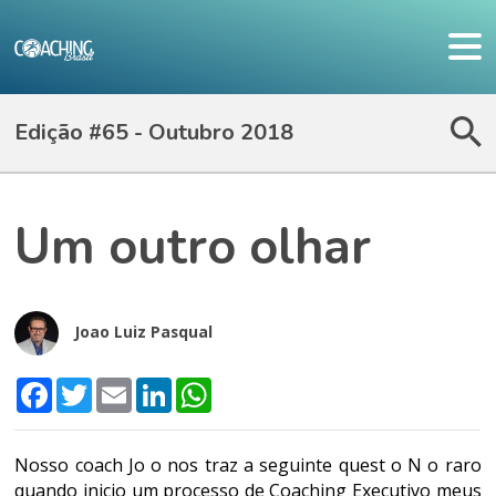
Edição #65 - Outubro 2018
Um outro olhar
Joao Luiz Pasqual
Facebook
Twitter
Email
LinkedIn
WhatsApp
Nosso coach Jo o nos traz a seguinte quest o N o raro
quando inicio um processo de Coaching Executivo meus