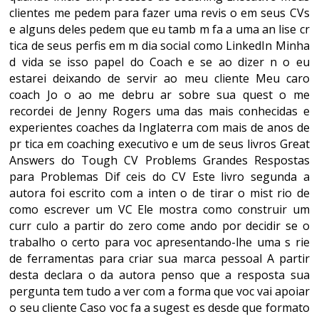
clientes me pedem para fazer uma revis o em seus CVs
e alguns deles pedem que eu tamb m fa a uma an lise cr
tica de seus perfis em m dia social como LinkedIn Minha
d vida se isso papel do Coach e se ao dizer n o eu
estarei deixando de servir ao meu cliente Meu caro
coach Jo o ao me debru ar sobre sua quest o me
recordei de Jenny Rogers uma das mais conhecidas e
experientes coaches da Inglaterra com mais de anos de
pr tica em coaching executivo e um de seus livros Great
Answers do Tough CV Problems Grandes Respostas
para Problemas Dif ceis do CV Este livro segunda a
autora foi escrito com a inten o de tirar o mist rio de
como escrever um VC Ele mostra como construir um
curr culo a partir do zero come ando por decidir se o
trabalho o certo para voc apresentando-lhe uma s rie
de ferramentas para criar sua marca pessoal A partir
desta declara o da autora penso que a resposta sua
pergunta tem tudo a ver com a forma que voc vai apoiar
o seu cliente Caso voc fa a sugest es desde que formato