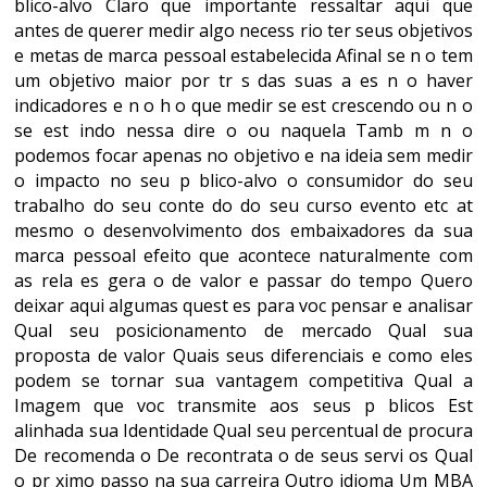
blico-alvo Claro que importante ressaltar aqui que
antes de querer medir algo necess rio ter seus objetivos
e metas de marca pessoal estabelecida Afinal se n o tem
um objetivo maior por tr s das suas a es n o haver
indicadores e n o h o que medir se est crescendo ou n o
se est indo nessa dire o ou naquela Tamb m n o
podemos focar apenas no objetivo e na ideia sem medir
o impacto no seu p blico-alvo o consumidor do seu
trabalho do seu conte do do seu curso evento etc at
mesmo o desenvolvimento dos embaixadores da sua
marca pessoal efeito que acontece naturalmente com
as rela es gera o de valor e passar do tempo Quero
deixar aqui algumas quest es para voc pensar e analisar
Qual seu posicionamento de mercado Qual sua
proposta de valor Quais seus diferenciais e como eles
podem se tornar sua vantagem competitiva Qual a
Imagem que voc transmite aos seus p blicos Est
alinhada sua Identidade Qual seu percentual de procura
De recomenda o De recontrata o de seus servi os Qual
o pr ximo passo na sua carreira Outro idioma Um MBA