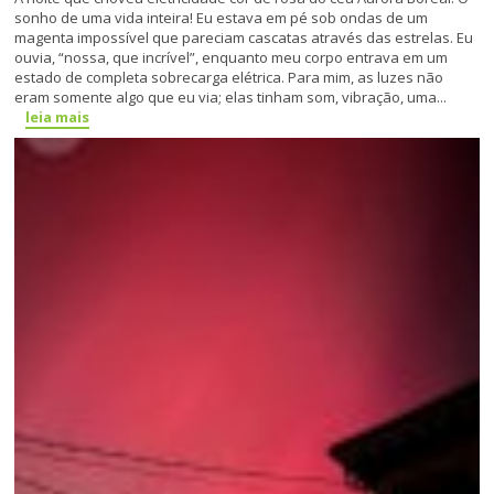
sonho de uma vida inteira! Eu estava em pé sob ondas de um
magenta impossível que pareciam cascatas através das estrelas. Eu
ouvia, “nossa, que incrível”, enquanto meu corpo entrava em um
estado de completa sobrecarga elétrica. Para mim, as luzes não
eram somente algo que eu via; elas tinham som, vibração, uma...
leia mais