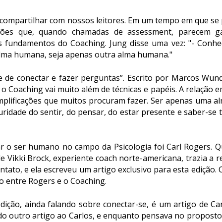
 compartilhar com nossos leitores. Em um tempo em que se 
liações que, quando chamadas de
assessment
, parecem g
 os fundamentos do Coaching. Jung disse uma vez: "-
Conhe
alma humana, seja apenas outra alma
humana."
e de conectar e fazer perguntas”. Escrito por Marcos Wund
e o Coaching vai muito além de técnicas e papéis. A relação 
simplificações que muitos procuram fazer. Ser apenas uma 
uridade do sentir, do pensar, do estar presente e saber-s
r o ser humano no campo da Psicologia foi Carl Rogers. Q
de Vikki Brock, experiente coach norte-americana, trazia a r
ntato, e ela escreveu um artigo exclusivo para esta edição.
o entre Rogers e o Coaching.
ição, ainda falando sobre conectar-se, é um artigo de Car
ado outro artigo ao Carlos, e enquanto pensava no proposto