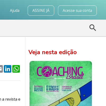
o
Ajuda
ASSINE JÁ
Acesse sua conta
Veja nesta edição
k
tter
Email
LinkedIn
WhatsApp
 a revista e