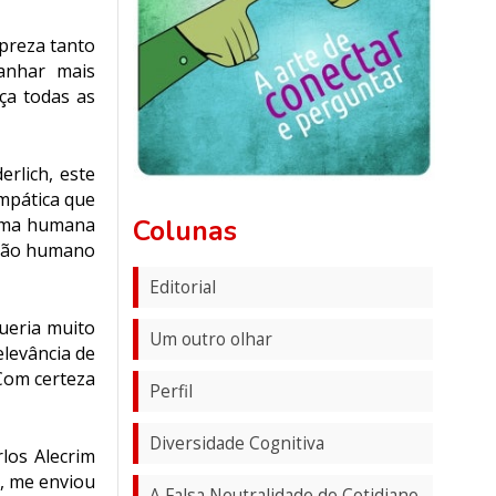
preza tanto
anhar mais
ça todas as
erlich, este
empática que
Colunas
alma humana
e tão humano
Editorial
ueria muito
Um outro olhar
elevância de
 Com certeza
Perfil
Diversidade Cognitiva
los Alecrim
, me enviou
A Falsa Neutralidade do Cotidiano