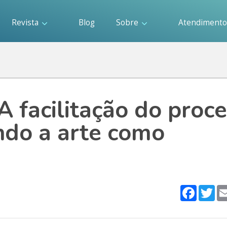
Revista
Blog
Sobre
Atendiment
 A facilitação do proc
ando a arte como
Faceboo
Twi