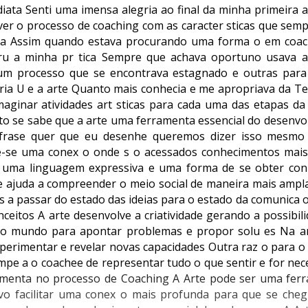
ediata Senti uma imensa alegria ao final da minha primeira 
er o processo de coaching com as caracter sticas que semp
ida Assim quando estava procurando uma forma o em coa
tru a minha pr tica Sempre que achava oportuno usava 
um processo que se encontrava estagnado e outras para
ria U e a arte Quanto mais conhecia e me apropriava da Te
imaginar atividades art sticas para cada uma das etapas da
uito se sabe que a arte uma ferramenta essencial do desenv
frase quer que eu desenhe queremos dizer isso mesmo 
re-se uma conex o onde s o acessados conhecimentos mai
e uma linguagem expressiva e uma forma de se obter co
 ajuda a compreender o meio social de maneira mais ampla 
a passar do estado das ideias para o estado da comunica o
eitos A arte desenvolve a criatividade gerando a possibil
 ao mundo para apontar problemas e propor solu es Na a
erimentar e revelar novas capacidades Outra raz o para o 
 impe a o coachee de representar tudo o que sentir e for nec
menta no processo de Coaching A Arte pode ser uma fer
vo facilitar uma conex o mais profunda para que se che