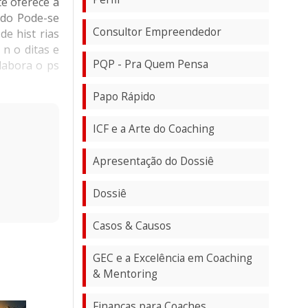
e oferece a
ado Pode-se
Consultor Empreendedor
e hist rias
n o ditas e
PQP - Pra Quem Pensa
labora o ps
Papo Rápido
ICF e a Arte do Coaching
Apresentação do Dossiê
Dossiê
Casos & Causos
GEC e a Excelência em Coaching
& Mentoring
Finanças para Coaches