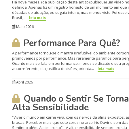
Há nove meses, (da publicação deste artigo) publiquei um vídeo no
definida. Apenas fiz um registro honesto de um momento em que m
décadas de atuação, eu seguia inteiro, mas menos visto. Foi esse 
Brasil,...
leia mais
Maio 2026
Performance Para Quê?
A performance tornou-se o mantra irrefutável do ambiente corpo
promovemos por performance. Mas raramente paramos para pergun
Quanto mais se fala em performance, menos se discute o seu prop
autorreferente, ela justifica decisões, orienta...
leia mais
Abril 2026
Quando o Sentir Se Torna
Alta Sensibilidade
“Viver o mundo em carne viva, com os nervos da alma expostos, as
brasas. Perceber mais que sete cores no arco-íris Ouvir o som da
Sentindo além. Assim existo”. A alta sensibilidade sempre existiu,