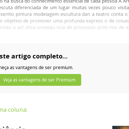
 na busca do conhecimento essencial de cada pessoa A Art
scuta diferenciada de um lugar muitas vezes pouco visit
desenho pintura modelagem escultura dan a teatro conta o d
o objetivo de promover uma profunda express o de coisas 
rodu o art stica consequ ncia de processos prim rios de e
ste artigo completo...
nheça as vantagens de ser premium.
Veja as vantagens de ser Premium
ma coluna: