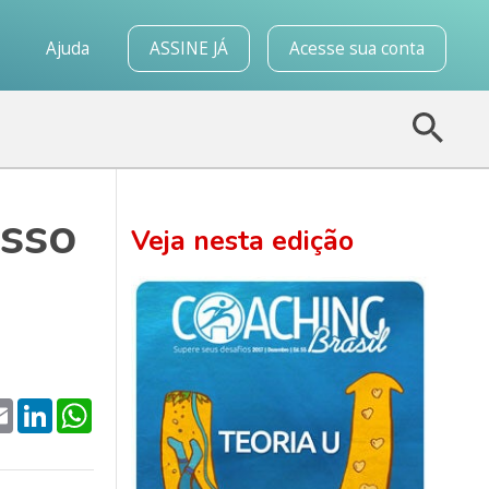
o
Ajuda
ASSINE JÁ
Acesse sua conta
esso
Veja nesta edição
k
tter
Email
LinkedIn
WhatsApp