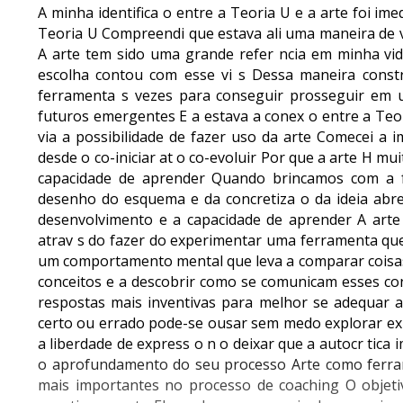
A minha identifica o entre a Teoria U e a arte foi im
Teoria U Compreendi que estava ali uma maneira de v
A arte tem sido uma grande refer ncia em minha v
escolha contou com esse vi s Dessa maneira cons
ferramenta s vezes para conseguir prosseguir em 
futuros emergentes E a estava a conex o entre a Teo
via a possibilidade de fazer uso da arte Comecei a 
desde o co-iniciar at o co-evoluir Por que a arte H m
capacidade de aprender Quando brincamos com a 
desenho do esquema e da concretiza o da ideia ab
desenvolvimento e a capacidade de aprender A art
atrav s do fazer do experimentar uma ferramenta que
um comportamento mental que leva a comparar coisas 
conceitos e a descobrir como se comunicam esses conc
respostas mais inventivas para melhor se adequar
certo ou errado pode-se ousar sem medo explorar exp
a liberdade de express o n o deixar que a autocr tica
o aprofundamento do seu processo Arte como ferra
mais importantes no processo de coaching O objeti