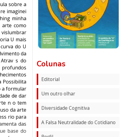
aula sobre a
re imaginei
ching minha
a arte como
 vislumbrar
oria U mais
 curva do U
olvimento da
Atrav s do
Colunas
s profundos
nhecimentos
Editorial
Possibilita
 a formular
Um outro olhar
idade de dar
rte n o tem
Diversidade Cognitiva
uso da arte
ess rio para
A Falsa Neutralidade do Cotidiano
ramenta das
gue base do
Perfil