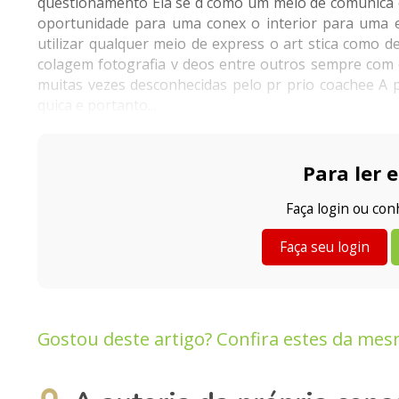
questionamento Ela se d como um meio de comunica o
oportunidade para uma conex o interior para uma e
utilizar qualquer meio de express o art stica como 
colagem fotografia v deos entre outros sempre com 
muitas vezes desconhecidas pelo pr prio coachee A p
quica e portanto...
Para ler e
Faça login ou co
Faça seu login
Gostou deste artigo? Confira estes da mes