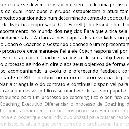
s morais que se devem observar no exerc cio de uma profiss o
 s do qual indiv duos e grupos estabelecem e atualiza
onceitos sancionados num determinado contexto sociocult
do livro tica Empresarial O C Ferrell John Fraedrich e Lin
mportamento no mundo dos neg cios Para que a tica seja
fundamentais - A clareza nos papeis dos envolvidos no 
o o Coach o Coachee o Gestor do Coachee e um representant
processo e deve mante-se fiel a ele Coach respons vel por
ocesso e apoiar o Coachee na busca de seus objetivos
ao processo agindo em dire o aos seus objetivos de forma 
sso acompanhando a evolu o e oferecendo feedback com
tante de RH contribuir no in cio do processo na disponi
iar a triangula o do contrato e continuar dispon vel para 
 cada um desses p blicos se mantiver fiel ao seu papel e 
tribuindo para um processo de coaching tico e ben fico pa
 Coaching Executivo Diferenciar o processo de Coaching 
ibui para a manuten o da tica nos processos Enquanto o 
 ncia e o poder que cada indiv duo possui para buscar resp
premissas de atua o que permitem que o profissional fa a r