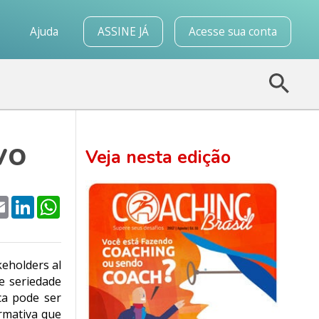
o
Ajuda
ASSINE JÁ
Acesse sua conta
vo
Veja nesta edição
k
tter
Email
LinkedIn
WhatsApp
eholders al
e seriedade
ca pode ser
ormativa que