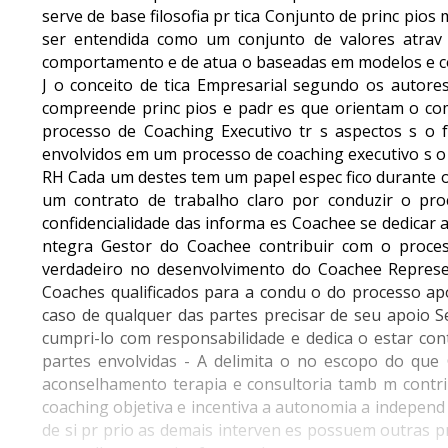
serve de base filosofia pr tica Conjunto de princ pio
ser entendida como um conjunto de valores atrav
comportamento e de atua o baseadas em modelos e c
J o conceito de tica Empresarial segundo os autores 
compreende princ pios e padr es que orientam o co
processo de Coaching Executivo tr s aspectos s o 
envolvidos em um processo de coaching executivo s 
RH Cada um destes tem um papel espec fico durante o 
um contrato de trabalho claro por conduzir o pr
confidencialidade das informa es Coachee se dedicar 
ntegra Gestor do Coachee contribuir com o proce
verdadeiro no desenvolvimento do Coachee Represen
Coaches qualificados para a condu o do processo apo
caso de qualquer das partes precisar de seu apoio Se
cumpri-lo com responsabilidade e dedica o estar con
partes envolvidas - A delimita o no escopo do que
aconselhamento terapia e consultoria tamb m contr
coaching objetiva e incentiva a autonomia a independ
de si pr prio as demais interven es possuem outras 