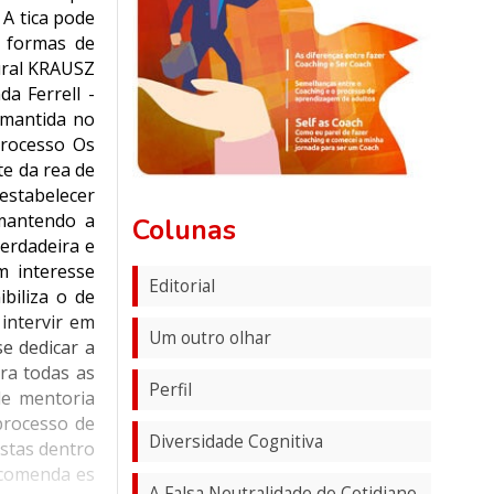
 A tica pode
m formas de
ural KRAUSZ
da Ferrell -
 mantida no
processo Os
e da rea de
 estabelecer
 mantendo a
Colunas
verdadeira e
 interesse
Editorial
biliza o de
intervir em
Um outro olhar
se dedicar a
ra todas as
Perfil
de mentoria
processo de
Diversidade Cognitiva
ostas dentro
ecomenda es
A Falsa Neutralidade do Cotidiano