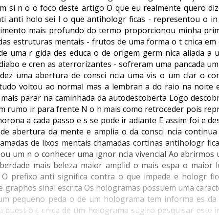
m si n o o foco deste artigo O que eu realmente quero diz
 anti holo sei l o que antihologr ficas - representou o i
dimento mais profundo do termo proporcionou minha prim
idas estruturas mentais - frutos de uma forma o t cnica em
 de uma r gida des educa o de origem germ nica aliada a u
diabo e cren as aterrorizantes - sofreram uma pancada u
idez uma abertura de consci ncia uma vis o um clar o c
tudo voltou ao normal mas a lembran a do raio na noite e
mais parar na caminhada da autodescoberta Logo descob
m rumo ir para frente N o h mais como retroceder pois rep
ona a cada passo e s se pode ir adiante E assim foi e des
de abertura da mente e amplia o da consci ncia continua
madas de lixos mentais chamadas cortinas antihologr fica
ou um n o conhecer uma ignor ncia vivencial Ao abrirmos 
berdade mais beleza maior amplid o mais espa o maior l
O prefixo anti significa contra o que impede e hologr fic
e graphos sinal escrita Os hologramas possuem uma caracte
im um pequeno peda o de um holograma tem informa es d
uest o t cnica de um holograma sugiro pesquisar este i