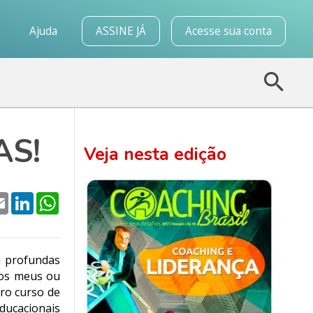
o
Ajuda
ASSINE JÁ
Acesse sua conta
AS!
Veja nesta edição
k
tter
Email
LinkedIn
WhatsApp
m profundas
 os meus ou
iro curso de
ducacionais