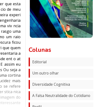
er que esta
n cio de meu
eira experi
 engenharia
ma viv ncia
m rasgo uma
omo um raio
scura ficou
ri que quem
Colunas
resentaria a
de ent o at
Editorial
 E assim eu
s Ou seja a
Um outro olhar
uma cortina
ucidez mais
Diversidade Cognitiva
o se refere
r stica nica
A Falsa Neutralidade do Cotidiano
a imagem do
nteressante
Perfil