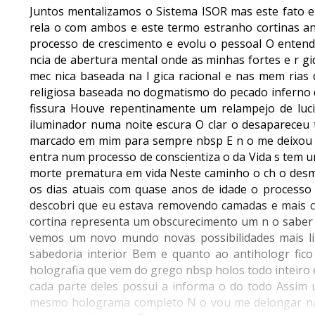
Juntos mentalizamos o Sistema ISOR mas este fato e
rela o com ambos e este termo estranho cortinas anti
processo de crescimento e evolu o pessoal O enten
ncia de abertura mental onde as minhas fortes e r g
mec nica baseada na l gica racional e nas mem rias
religiosa baseada no dogmatismo do pecado inferno 
fissura Houve repentinamente um relampejo de luc
iluminador numa noite escura O clar o desapareceu 
marcado em mim para sempre nbsp E n o me deixou 
entra num processo de conscientiza o da Vida s tem u
morte prematura em vida Neste caminho o ch o desmor
os dias atuais com quase anos de idade o processo 
descobri que eu estava removendo camadas e mais ca
cortina representa um obscurecimento um n o saber 
vemos um novo mundo novas possibilidades mais li
sabedoria interior Bem e quanto ao antihologr fico 
holografia que vem do grego nbsp holos todo inteiro 
cada parte deles possui a informa o do todo Ass
mesmo holograma completo N o vou me delongar na q