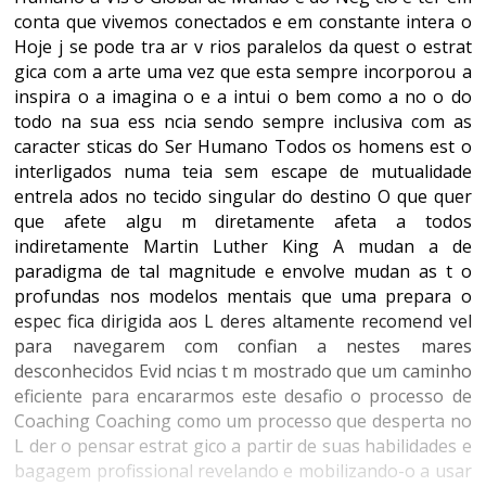
conta que vivemos conectados e em constante intera o
Hoje j se pode tra ar v rios paralelos da quest o estrat
gica com a arte uma vez que esta sempre incorporou a
inspira o a imagina o e a intui o bem como a no o do
todo na sua ess ncia sendo sempre inclusiva com as
caracter sticas do Ser Humano Todos os homens est o
interligados numa teia sem escape de mutualidade
entrela ados no tecido singular do destino O que quer
que afete algu m diretamente afeta a todos
indiretamente Martin Luther King A mudan a de
paradigma de tal magnitude e envolve mudan as t o
profundas nos modelos mentais que uma prepara o
espec fica dirigida aos L deres altamente recomend vel
para navegarem com confian a nestes mares
desconhecidos Evid ncias t m mostrado que um caminho
eficiente para encararmos este desafio o processo de
Coaching Coaching como um processo que desperta no
L der o pensar estrat gico a partir de suas habilidades e
bagagem profissional revelando e mobilizando-o a usar