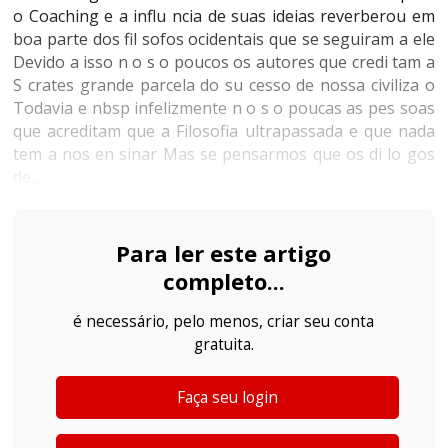
o Coaching e a influ ncia de suas ideias reverberou em
boa parte dos fil sofos ocidentais que se seguiram a ele
Devido a isso n o s o poucos os autores que credi tam a
S crates grande parcela do su cesso de nossa civiliza o
Todavia e nbsp infelizmente n o s o poucas as pes soas
que acreditam que a Filosofia ultrapassada e que nada
tem a nos en sinar Mas se pensarmos que os di lo gos
de...
Para ler este artigo
completo...
é necessário, pelo menos, criar seu conta
gratuita.
Faça seu login