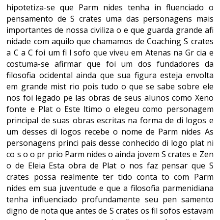
hipotetiza-se que Parm nides tenha in fluenciado o
pensamento de S crates uma das personagens mais
importantes de nossa civiliza o e que guarda grande afi
nidade com aquilo que chamamos de Coaching S crates
a C a C foi um fi l sofo que viveu em Atenas na Gr cia e
costuma-se afirmar que foi um dos fundadores da
filosofia ocidental ainda que sua figura esteja envolta
em grande mist rio pois tudo o que se sabe sobre ele
nos foi legado pe las obras de seus alunos como Xeno
fonte e Plat o Este ltimo o elegeu como personagem
principal de suas obras escritas na forma de di logos e
um desses di logos recebe o nome de Parm nides As
personagens princi pais desse conhecido di logo plat ni
co s o o pr prio Parm nides o ainda jovem S crates e Zen
o de Eleia Esta obra de Plat o nos faz pensar que S
crates possa realmente ter tido conta to com Parm
nides em sua juventude e que a filosofia parmenidiana
tenha influenciado profundamente seu pen samento
digno de nota que antes de S crates os fil sofos estavam