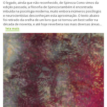
O legado, ainda que não reconhecido, de Spinoza Como vimos da
edição passada, a filosofia de Spinoza também é encontrada
imbuída na psicologia moderna, muito embora inúme­ros psicólogos
e neurocientistas desconheçam esta aproximação. O texto abaixo
foi retirado da orelha de um livro que se tornou um best seller na
década de noventa, e até hoje reverbera nas mais di­versas áreas...
leia mais