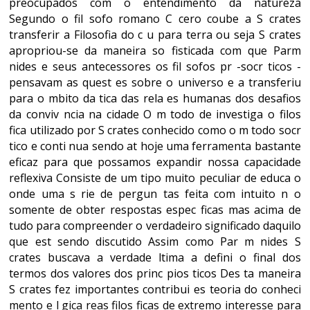
preocupados com o entendimento da natureza
Segundo o fil sofo romano C cero coube a S crates
transferir a Filosofia do c u para terra ou seja S crates
apropriou-se da maneira so fisticada com que Parm
nides e seus antecessores os fil sofos pr -socr ticos -
pensavam as quest es sobre o universo e a transferiu
para o mbito da tica das rela es humanas dos desafios
da conviv ncia na cidade O m todo de investiga o filos
fica utilizado por S crates conhecido como o m todo socr
tico e conti nua sendo at hoje uma ferramenta bastante
eficaz para que possamos expandir nossa capacidade
reflexiva Consiste de um tipo muito peculiar de educa o
onde uma s rie de pergun tas feita com intuito n o
somente de obter respostas espec ficas mas acima de
tudo para compreender o verdadeiro significado daquilo
que est sendo discutido Assim como Par m nides S
crates buscava a verdade ltima a defini o final dos
termos dos valores dos princ pios ticos Des ta maneira
S crates fez importantes contribui es teoria do conheci
mento e l gica reas filos ficas de extremo interesse para