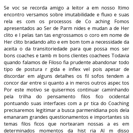
Se voc se recorda amigo a leitor a em nosso ltimo
encontro versamos sobre imutabilidade e fluxo e suas
rela es com os processos de Co aching Fomos
apresentados ao Ser de Parm nides e mudan a de Her
clito e l pelas tan tas engrossamos o coro em nome de
Her clito bradando alto e em bom tom a necessidade da
aceita o da transitoriedade para que possa mos ser
bons coaches e tamb m bons clientes coachees Todavia
quando falamos de Filoso fia prudente abandonar todo
tipo de postura r gida e inflex vel pois apesar de
discordar em alguns detalhes os fil sofos tendem a
concor dar entre si quanto a in meros outros aspec tos
Por este motivo se quisermos continuar caminhando
pela trilha do pensamento filos fico ocidental
pontuando suas interfaces com a pr tica do Coaching
precisaremos legitimar a busca parmenidiana pois dela
emanaram grandes questionamentos e importantes sis
temas filos ficos que nortearam nossas a es em
determinados momentos da hist ria Al m disso