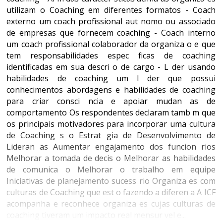
utilizam o Coaching em diferentes formatos - Coach
externo um coach profissional aut nomo ou associado
de empresas que fornecem coaching - Coach interno
um coach profissional colaborador da organiza o e que
tem responsabilidades espec ficas de coaching
identificadas em sua descri o de cargo - L der usando
habilidades de coaching um l der que possui
conhecimentos abordagens e habilidades de coaching
para criar consci ncia e apoiar mudan as de
comportamento Os respondentes declaram tamb m que
os principais motivadores para incorporar uma cultura
de Coaching s o Estrat gia de Desenvolvimento de
Lideran as Aumentar engajamento dos funcion rios
Melhorar a tomada de decis o Melhorar as habilidades
de comunica o Melhorar o trabalho em equipe
Iniciativas de planejamento sucess rio Organiza es com
culturas de Coaching que est o fazendo a diferen a A ICF
acompanha e reconhece organiza es cujas culturas de
coaching tiveram um impacto real mensur vel e...