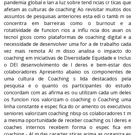
pandemia global e lan a luz sobre tend ncias cr ticas que
afetam as culturas de coaching Ao revisitar muitos dos
assuntos de pesquisas anteriores esta edi o tamb m se
concentra em barreiras como o burnout e a
rotatividade de funcion rios a influ ncia dos avan os
tecnol gicos como plataformas de coaching digital e a
necessidade de desenvolver uma for a de trabalho cada
vez mais remota Al m disso analisa o impacto do
coaching em iniciativas de Diversidade Equidade e Inclus
o DEI desenvolvimento de l deres e bem-estar dos
colaboradores Apresento abaixo os componentes de
uma cultura de Coaching s lida destacados pela
pesquisa e o quanto os participantes do estudo
concordam com as afirma es ou utilizam cada um deles
os funcion rios valorizam o coaching o Coaching uma
linha constante e espec fica do or amento os executivos
seniores valorizam coaching nbsp os colaboradores t m
a mesma oportunidade de receber coaching os l deres e
coaches internos recebem forma o espec fica em
coaching - Al m das caracter sticas acima as organiza es