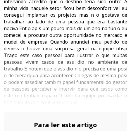
intervindo acredito que o destino teria sido outro A
minha vida naquele setor ficou bem desconfort vel eu
consegui implantar os projetos mas n o gostava de
trabalhar ao lado de uma pessoa que era bastante
nociva Ent o ap s um pouco mais de um ano na fun o eu
comecei a procurar outra oportunidade no mercado e
mudei de empresa Quando anunciei meu pedido de
demiss o houve uma surpresa geral na equipe nbsp
Trago este caso pessoal para ilustrar o que muitas
pessoas vivem casos de ass dio no ambiente de
trabalho E notem que o ass dio n o precisa de uma posi
o de hierarquia para acontecer Colegas de mesma posi
o podem assediar tamb m papel fundamental do gestor
de pessoas perceber e intervir para que casos como
este n o tenham espa o O l der da equipe precisa dar o
tom daquilo que aceit vel e do que...
Para ler este artigo