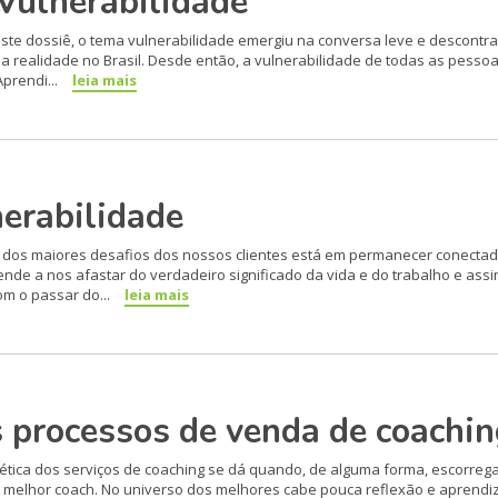
Vulnerabilidade
te dossiê, o tema vulnerabilidade emergiu na conversa leve e descontr
 realidade no Brasil. Desde então, a vulnerabilidade de todas as pesso
prendi...
leia mais
erabilidade
dos maiores desafios dos nossos clientes está em permanecer conecta
de a nos afastar do verdadeiro significado da vida e do trabalho e ass
m o passar do...
leia mais
s processos de venda de coachi
ética dos serviços de coaching se dá quando, de alguma forma, escorre
a, o melhor coach. No universo dos melhores cabe pouca reflexão e apren