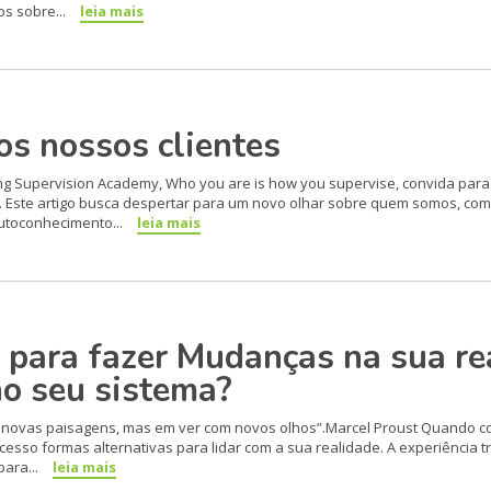
s sobre...
leia mais
s nossos clientes
ng Supervision Academy, Who you are is how you supervise, convida para
ste artigo busca despertar para um novo olhar sobre quem somos, com
utoconhecimento...
leia mais
 para fazer Mudanças na sua re
no seu sistema?
r novas paisagens, mas em ver com novos olhos”.Marcel Proust Quando 
sso formas alternativas para lidar com a sua realidade. A experiência
para...
leia mais