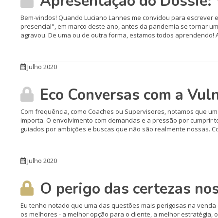
Apresentação do Dossiê: 
Bem-vindos! Quando Luciano Lannes me convidou para escrever es
presencial", em março deste ano, antes da pandemia se tornar uma
agravou. De uma ou de outra forma, estamos todos aprendendo! A
Julho 2020
Eco Conversas com a Vuln
Com frequência, como Coaches ou Supervisores, notamos que um 
importa. O envolvimento com demandas e a pressão por cumprir ten
guiados por ambições e buscas que não são realmente nossas. Co
Julho 2020
O perigo das certezas no
Eu tenho notado que uma das questões mais perigosas na venda 
os melhores - a melhor opção para o cliente, a melhor estratégi