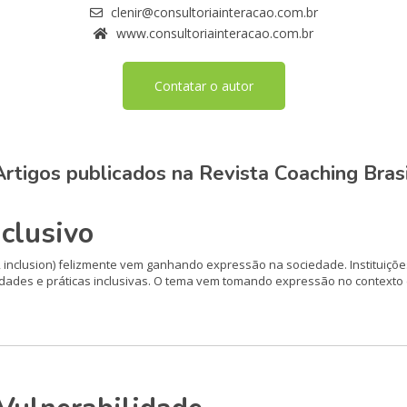
clenir@consultoriainteracao.com.br
www.consultoriainteracao.com.br
Contatar o autor
Artigos publicados na Revista Coaching Brasi
clusivo
quity, inclusion) felizmente vem ganhando expressão na sociedade. Institui
dades e práticas inclusivas. O tema vem tomando expressão no contexto 