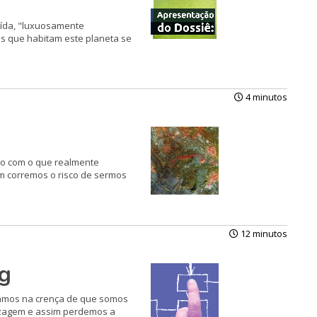
aída, "luxuosamente
as que habitam este planeta se
4 minutos
do com o que realmente
im corremos o risco de sermos
12 minutos
ng
gamos na crença de que somos
dizagem e assim perdemos a