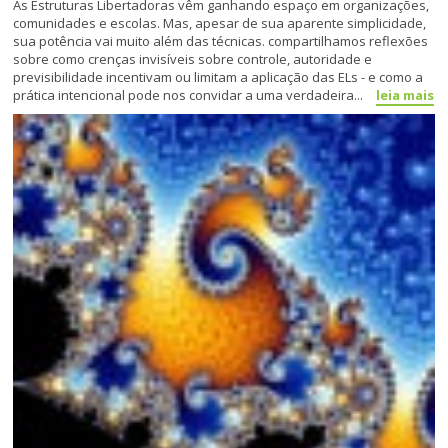
As Estruturas Libertadoras vêm ganhando espaço em organizações,
comunidades e escolas. Mas, apesar de sua aparente simplicidade,
sua potência vai muito além das técnicas. compartilhamos reflexões
sobre como crenças invisíveis sobre controle, autoridade e
previsibilidade incentivam ou limitam a aplicação das ELs - e como a
prática intencional pode nos convidar a uma verdadeira...
leia mais