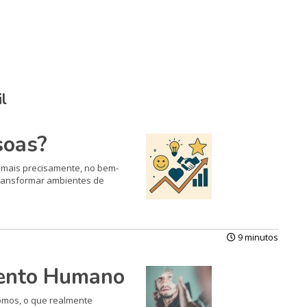
l
soas?
— mais precisamente, no bem-
 transformar ambientes de
9 minutos
mento Humano
omos, o que realmente