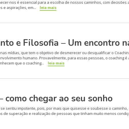
nhecer-nos é essencial para a escolha de nossos caminhos, com decisões
s e aspirações, em...
leia mais
to e Filosofia – Um encontro n
as mídias, que tem o objetivo de desmerecer ou desqualificar o Coachi
envolvimento humano. Provavelmente, para essas pessoas, o coaching é
hecem que o coaching...
leia mais
 – como chegar ao seu sonho
e se sentiu impotente, pois, por mais que quisesse e soubesse o caminho,
rias de superação e realização de pessoas que tinham muito menos condi