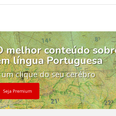
O melhor conteúdo sobr
em língua Portuguesa
 um clique do seu cerébro
Seja Premium