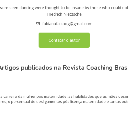
ere seen dancing were thought to be insane by those who could not
Friedrich Nietzsche
fabianafalcaog@gmail.com
Contatar o autor
Artigos publicados na Revista Coaching Brasi
 da carreira da mulher pós maternidade, as habilidades que as mães des
heres, o percentual de desligamentos pós licença maternidade e tantas o