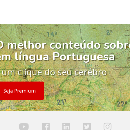
O melhor conteúdo sobr
em língua Portuguesa
 um clique do seu cerébro
Seja Premium