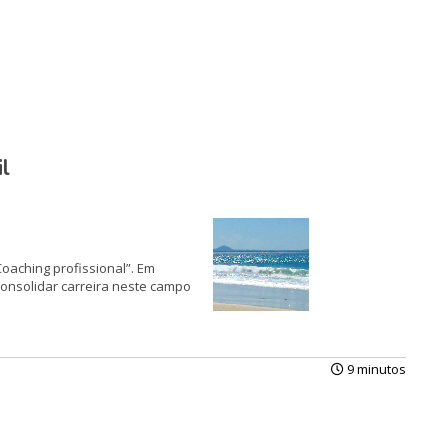
l
oaching profis­sional”. Em
on­solidar carreira neste campo
9 minutos