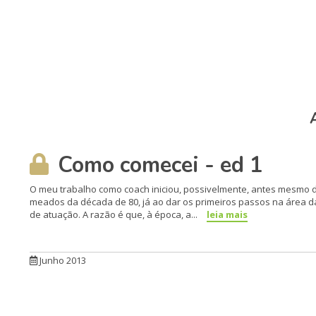
Como comecei - ed 1
O meu trabalho como coach ini­ciou, possivelmente, antes mes­mo d
meados da década de 80, já ao dar os primeiros passos na área da 
de atuação. A razão é que, à época, a...
leia mais
Junho 2013